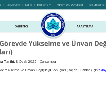
e
Kütüphane
Kalite
Hızlı Erişim
Kurum Dışı Duyurular
Toplumsal Kat
ÖĞRENCI
ARAŞTIRMA
Görevde Yükselme ve Ünvan Değiş
arı)
a Tarihi:
8 Ocak 2025 - Çarşamba
e Yükselme ve Ünvan Değişikliği Sonuçları (Başarı Puanları) için
tıkla