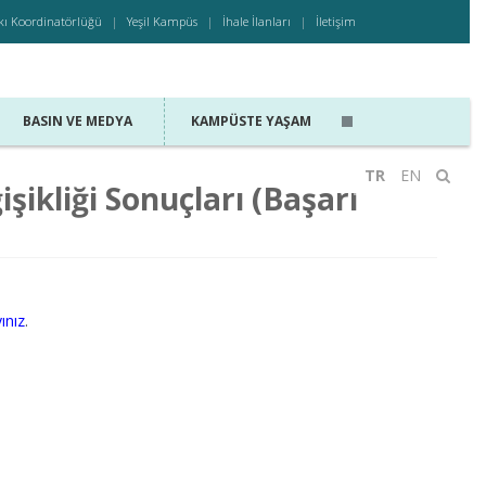
kı Koordinatörlüğü
Yeşil Kampüs
İhale İlanları
İletişim
BASIN VE MEDYA
KAMPÜSTE YAŞAM
TR
EN
ikliği Sonuçları (Başarı
yınız
.