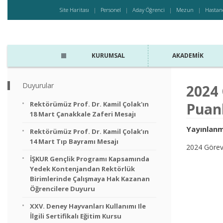
Site Haritası
Personel
Aday Öğrenci
Mezun
Hastan
KURUMSAL
AKADEMIK
Duyurular
2024 
Rektörümüz Prof. Dr. Kamil Çolak'ın
Puanl
18 Mart Çanakkale Zaferi Mesajı
Yayınlanm
Rektörümüz Prof. Dr. Kamil Çolak’ın
14 Mart Tıp Bayramı Mesajı
2024 Görevd
İŞKUR Gençlik Programı Kapsamında
Yedek Kontenjandan Rektörlük
Birimlerinde Çalışmaya Hak Kazanan
Öğrencilere Duyuru
XXV. Deney Hayvanları Kullanımı Ile
İlgili Sertifikalı Eğitim Kursu