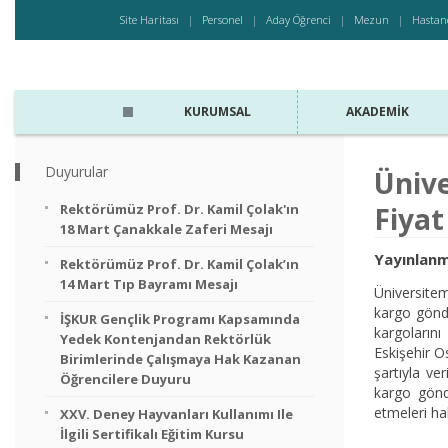
Site Haritası
Personel
Aday Öğrenci
Mezun
Hastan
KURUMSAL
AKADEMIK
Duyurular
Ünive
Rektörümüz Prof. Dr. Kamil Çolak'ın
Fiyat
18 Mart Çanakkale Zaferi Mesajı
Yayınlanm
Rektörümüz Prof. Dr. Kamil Çolak’ın
14 Mart Tıp Bayramı Mesajı
Üniversitem
kargo gönde
İŞKUR Gençlik Programı Kapsamında
kargolarını
Yedek Kontenjandan Rektörlük
Eskişehir O
Birimlerinde Çalışmaya Hak Kazanan
şartıyla ve
Öğrencilere Duyuru
kargo gönd
etmeleri ha
XXV. Deney Hayvanları Kullanımı Ile
İlgili Sertifikalı Eğitim Kursu