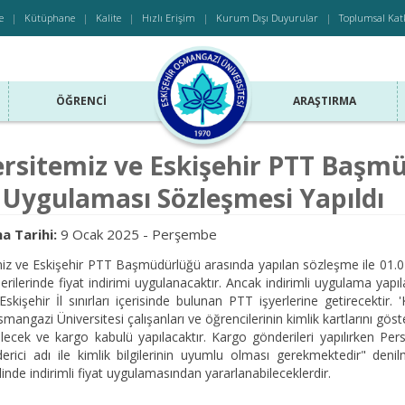
e
Kütüphane
Kalite
Hızlı Erişim
Kurum Dışı Duyurular
Toplumsal Kat
ÖĞRENCI
ARAŞTIRMA
rsitemiz ve Eskişehir PTT Başmü
 Uygulaması Sözleşmesi Yapıldı
a Tarihi:
9 Ocak 2025 - Perşembe
iz ve Eskişehir PTT Başmüdürlüğü arasında yapılan sözleşme ile 01.01
rilerinde fiyat indirimi uygulanacaktır. Ancak indirimli uygulama yapıl
 Eskişehir İl sınırları içerisinde bulunan PTT işyerlerine getirecektir
smangazi Üniversitesi çalışanları ve öğrencilerinin kimlik kartlarını 
rilecek ve kargo kabulü yapılacaktır. Kargo gönderileri yapılırken Pe
erici adı ile kimlik bilgilerinin uyumlu olması gerekmektedir" den
linde indirimli fiyat uygulamasından yararlanabileceklerdir.