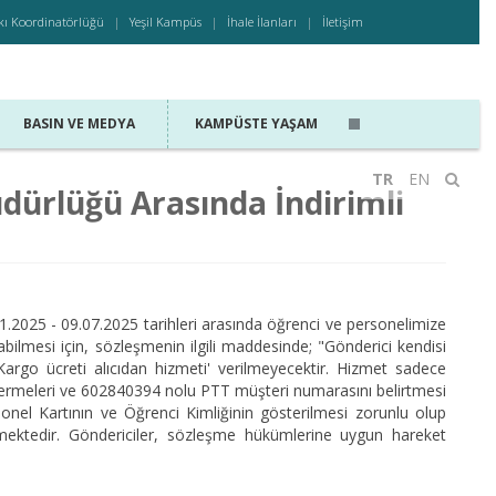
kı Koordinatörlüğü
Yeşil Kampüs
İhale İlanları
İletişim
BASIN VE MEDYA
KAMPÜSTE YAŞAM
TR
EN
dürlüğü Arasında İndirimli
.2025 - 09.07.2025 tarihleri arasında öğrenci ve personelimize
abilmesi için, sözleşmenin ilgili maddesinde; "Gönderici kendisi
. 'Kargo ücreti alıcıdan hizmeti' verilmeyecektir. Hizmet sadece
göstermeleri ve 602840394 nolu PTT müşteri numarasını belirtmesi
rsonel Kartının ve Öğrenci Kimliğinin gösterilmesi zorunlu olup
ilmektedir. Göndericiler, sözleşme hükümlerine uygun hareket