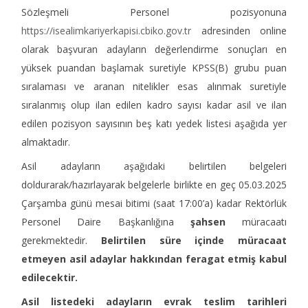
Sözleşmeli Personel pozisyonuna
https://isealimkariyerkapisi.cbiko.gov.tr
adresinden online
olarak başvuran adayların değerlendirme sonuçları en
yüksek puandan başlamak suretiyle KPSS(B) grubu puan
sıralaması ve aranan nitelikler esas alınmak suretiyle
sıralanmış olup ilan edilen kadro sayısı kadar asil ve ilan
edilen pozisyon sayısının beş katı yedek listesi aşağıda yer
almaktadır.
Asil adayların aşağıdaki belirtilen belgeleri
doldurarak/hazırlayarak belgelerle birlikte en geç 05.03.2025
Çarşamba günü mesai bitimi (saat 17:00’a) kadar Rektörlük
Personel Daire Başkanlığına
şahsen
müracaatı
gerekmektedir.
Belirtilen süre içinde müracaat
etmeyen asil adaylar hakkından feragat etmiş kabul
edilecektir.
Asil listedeki adayların evrak teslim tarihleri