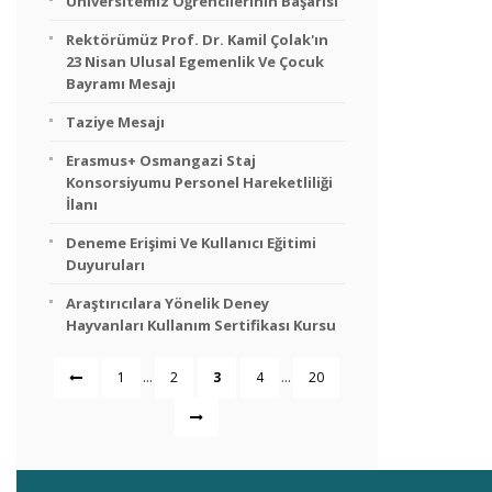
Üniversitemiz Öğrencilerinin Başarısı
Rektörümüz Prof. Dr. Kamil Çolak'ın
23 Nisan Ulusal Egemenlik Ve Çocuk
Bayramı Mesajı
Taziye Mesajı
Erasmus+ Osmangazi Staj
Konsorsiyumu Personel Hareketliliği
İlanı
Deneme Erişimi Ve Kullanıcı Eğitimi
Duyuruları
Araştırıcılara Yönelik Deney
Hayvanları Kullanım Sertifikası Kursu
...
...
1
2
3
4
20