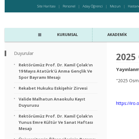
Site Haritası
Personel
Aday Öğrenci
Mezun
Hastan
KURUMSAL
AKADEMIK
Duyurular
2025 
Rektörümüz Prof. Dr. Kamil Çolak'ın
Yayınlanm
19 Mayıs Atatürk'ü Anma Gençlik Ve
Spor Bayramı Mesajı
"2025 Osman
Rekabet Hukuku Eskişehir Zirvesi
Valide Malhatun Anaokulu Kayıt
https://iro
Duyurusu
Rektörümüz Prof. Dr. Kamil Çolak'ın
Yunus Emre Kültür Ve Sanat Haftası
Mesajı