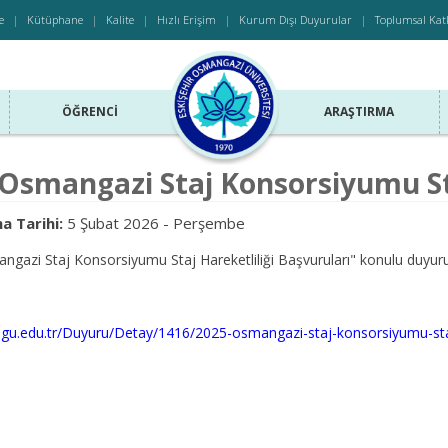
e
Kütüphane
Kalite
Hızlı Erişim
Kurum Dışı Duyurular
Toplumsal Kat
ÖĞRENCI
ARAŞTIRMA
Osmangazi Staj Konsorsiyumu Sta
a Tarihi:
5 Şubat 2026 - Perşembe
gazi Staj Konsorsiyumu Staj Hareketliliği Başvuruları" konulu duyuruya 
.ogu.edu.tr/Duyuru/Detay/1416/2025-osmangazi-staj-konsorsiyumu-staj-