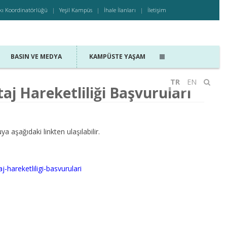
kı Koordinatörlüğü
Yeşil Kampüs
İhale İlanları
İletişim
BASIN VE MEDYA
KAMPÜSTE YAŞAM
TR
EN
j Hareketliliği Başvuruları
aşağıdaki linkten ulaşılabilir.
hareketliligi-basvurulari