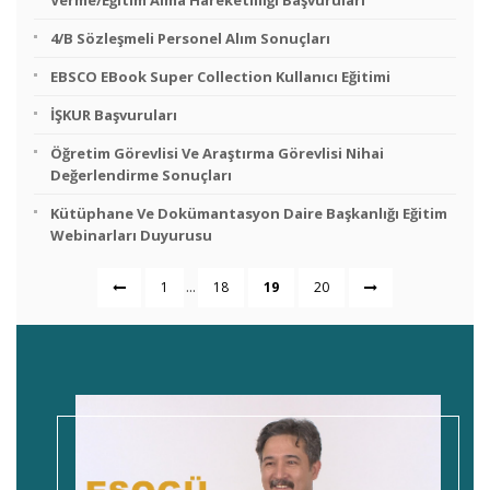
Verme/Eğitim Alma Hareketliliği Başvuruları
4/B Sözleşmeli Personel Alım Sonuçları
EBSCO EBook Super Collection Kullanıcı Eğitimi
İŞKUR Başvuruları
Öğretim Görevlisi Ve Araştırma Görevlisi Nihai
Değerlendirme Sonuçları
Kütüphane Ve Dokümantasyon Daire Başkanlığı Eğitim
Webinarları Duyurusu
...
1
18
19
20