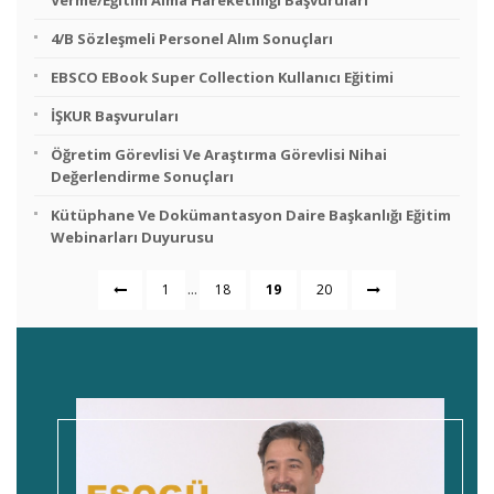
Verme/Eğitim Alma Hareketliliği Başvuruları
4/B Sözleşmeli Personel Alım Sonuçları
EBSCO EBook Super Collection Kullanıcı Eğitimi
İŞKUR Başvuruları
Öğretim Görevlisi Ve Araştırma Görevlisi Nihai
Değerlendirme Sonuçları
Kütüphane Ve Dokümantasyon Daire Başkanlığı Eğitim
Webinarları Duyurusu
...
1
18
19
20