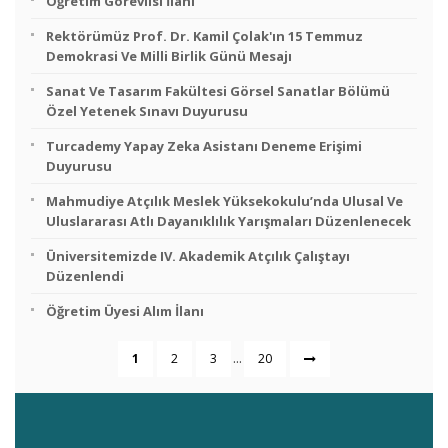
Öğretim Görevlisi İlanı
Rektörümüz Prof. Dr. Kamil Çolak'ın 15 Temmuz
Demokrasi Ve Milli Birlik Günü Mesajı
Sanat Ve Tasarım Fakültesi Görsel Sanatlar Bölümü
Özel Yetenek Sınavı Duyurusu
Turcademy Yapay Zeka Asistanı Deneme Erişimi
Duyurusu
Mahmudiye Atçılık Meslek Yüksekokulu’nda Ulusal Ve
Uluslararası Atlı Dayanıklılık Yarışmaları Düzenlenecek
Üniversitemizde IV. Akademik Atçılık Çalıştayı
Düzenlendi
Öğretim Üyesi Alım İlanı
...
1
2
3
20