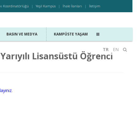
kı Koordinatörlüğü
Yeşil Kampüs
İhale İlanları
İletişim
BASIN VE MEDYA
KAMPÜSTE YAŞAM
TR
EN
Yarıyılı Lisansüstü Öğrenci
layınız
.