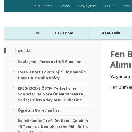
Site Haritası
Personel
Aday Öğrenci
Mezun
Hastan
KURUMSAL
AKADEMIK
Duyurular
Fen B
Sözleşmeli Personel 4/B Alım İlanı
Alımı
ESOGÜ Kart Teknolojisi Ile Kampüs
Yayınlanm
Hayatınız Daha Kolay
Fen Bilimle
KPSS-2026/1 ÖSYM Yerleştirme
Sonuçlarına Göre Üniversitemize
Yerleştirilen Adayların Dikkatine
Öğretim Görevlisi İlanı
Rektörümüz Prof. Dr. Kamil Çolak'ın
15 Temmuz Demokrasi Ve Milli Birlik