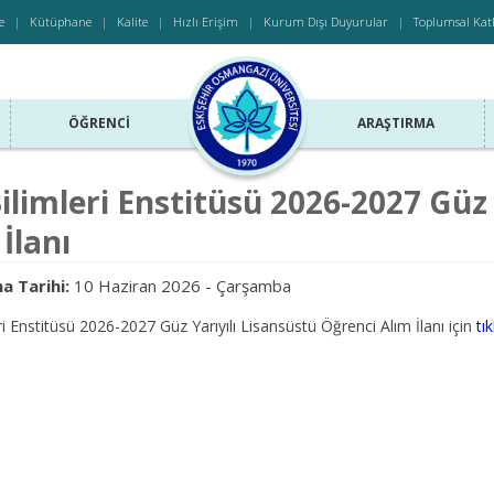
e
Kütüphane
Kalite
Hızlı Erişim
Kurum Dışı Duyurular
Toplumsal Kat
ÖĞRENCI
ARAŞTIRMA
ilimleri Enstitüsü 2026-2027 Güz 
 İlanı
a Tarihi:
10 Haziran 2026 - Çarşamba
ri Enstitüsü 2026-2027 Güz Yarıyılı Lisansüstü Öğrenci Alım İlanı için
tık