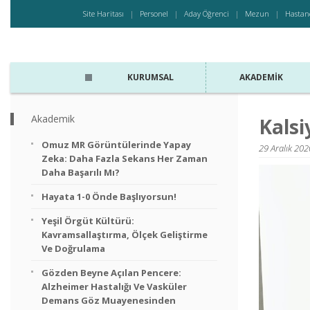
Site Haritası
Personel
Aday Öğrenci
Mezun
Hastan
KURUMSAL
AKADEMIK
Akademik
Kalsi
Omuz MR Görüntülerinde Yapay
29 Aralık 2020
Zeka: Daha Fazla Sekans Her Zaman
Daha Başarılı Mı?
Hayata 1-0 Önde Başlıyorsun!
Yeşil Örgüt Kültürü:
Kavramsallaştırma, Ölçek Geliştirme
Ve Doğrulama
Gözden Beyne Açılan Pencere:
Alzheimer Hastalığı Ve Vasküler
Demans Göz Muayenesinden