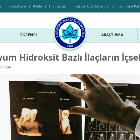
e
Kütüphane
Kalite
Hızlı Erişim
Kurum Dışı Duyurular
Toplumsal Kat
ÖĞRENCI
ARAŞTIRMA
yum Hidroksit Bazlı İlaçların İçse
 - Salı