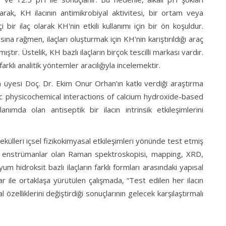
rak, KH ilacının antimikrobiyal aktivitesi, bir ortam veya
i bir ilaç olarak KH'nin etkili kullanımı için bir ön koşuldur.
asına rağmen, ilaçları oluşturmak için KH'nin karıştırıldığı araç
ştır. Üstelik, KH bazlı ilaçların birçok tescilli markası vardır.
farklı analitik yöntemler aracılığıyla incelemektir.
 üyesi Doç. Dr. Ekim Onur Orhan’ın katkı verdiği araştırma
ic physicochemical interactions of calcium hydroxide-based
anımda olan antiseptik bir ilacın intrinsik etkileşimlerini
külleri içsel fizikokimyasal etkileşimleri yönünde test etmiş
ik enstrümanlar olan Raman spektroskopisi, mapping, XRD,
 hidroksit bazlı ilaçların farklı formları arasındaki yapısal
 ile ortaklaşa yürütülen çalışmada, “Test edilen her ilacın
 özelliklerini değiştirdiği sonuçlarının gelecek karşılaştırmalı