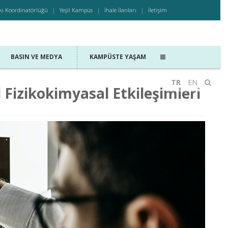
kı Koordinatörlüğü
Yeşil Kampüs
İhale İlanları
İletişim
BASIN VE MEDYA
KAMPÜSTE YAŞAM
TR
EN
l Fizikokimyasal Etkileşimleri