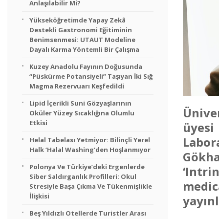
Anlaşılabilir Mi?
Yükseköğretimde Yapay Zekâ
Destekli Gastronomi Eğitiminin
Benimsenmesi: UTAUT Modeline
Dayalı Karma Yöntemli Bir Çalışma
Kuzey Anadolu Fayının Doğusunda
“Püskürme Potansiyeli” Taşıyan İki Sığ
Magma Rezervuarı Keşfedildi
Lipid İçerikli Suni Gözyaşlarının
Ünive
Oküler Yüzey Sıcaklığına Olumlu
Etkisi
üyesi
Labor
Helal Tabelası Yetmiyor: Bilinçli Yerel
Halk ‘Halal Washing’den Hoşlanmıyor
Gökha
Polonya Ve Türkiye’deki Ergenlerde
‘Intr
Siber Saldırganlık Profilleri: Okul
medica
Stresiyle Başa Çıkma Ve Tükenmişlikle
İlişkisi
yayınl
Beş Yıldızlı Otellerde Turistler Arası