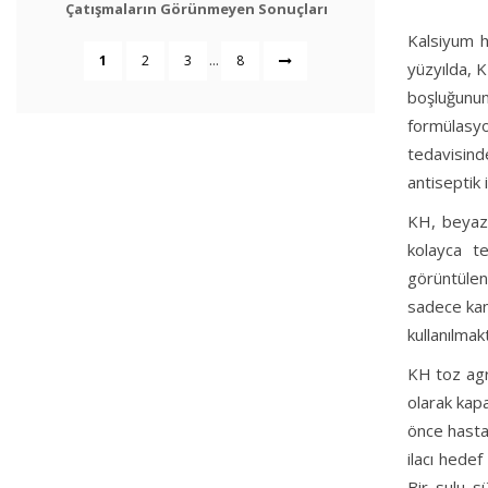
Çatışmaların Görünmeyen Sonuçları
Kalsiyum h
...
1
2
3
8
yüzyılda, K
boşluğunun
formülasy
tedavisind
antiseptik i
KH, beyaz 
kolayca te
görüntülen
sadece kana
kullanılmak
KH toz agre
olarak kapa
önce hasta 
ilacı hedef
Bir sulu s