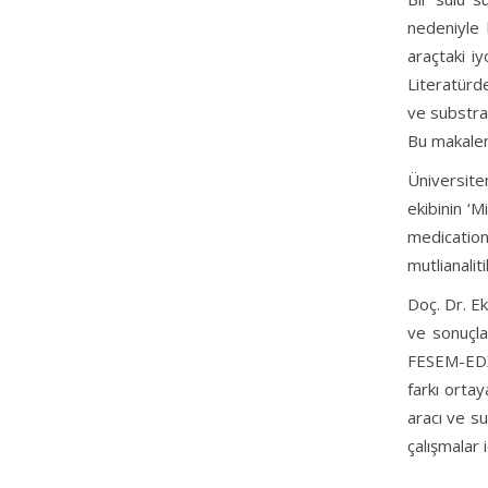
nedeniyle 
araçtaki iy
Literatürde
ve substrat
Bu makaleni
Üniversite
ekibinin ‘
medication
mutlianaliti
Doç. Dr. Ek
ve sonuçla
FESEM-EDX b
farkı orta
aracı ve su
çalışmalar 