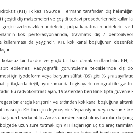
idroksit (KH) ilk kez 1920'de Hermann tarafından diş hekimliğin
H çeşitli diş malzemeleri ve çeşitli tedavi prosedürlerinde kullanıla
 geçici sızdırmazlık maddelerini, pulpa kapatma maddelerini ve 
onlarının kök perforasyonlarında, travmatik diş / dentoalveol
e kullanılması da yaygındır. KH, kök kanal boşluğunun dezenfe
laçtır.
kokusuz bir tozdur ve güçlü bir baz olarak sınıflandırılır. KH, r
spit edilemez. Radyografik görüntüleme tekniklerinde diş dokul
mesi için iyodoform veya baryum sülfat (BS) gibi X-ışını zayıflatı
l içi ilaçlarda değil, aynı zamanda bilgisayarlı tomografi ile gas
tadır. Bu radyokontrast ajan, 1950'lerden beri klinik tıpta güvenle k
gası bir araçla karıştırılır ve ardından kök kanal boşluğuna aktarılı
tılması için KH ilacı için doymuş bir süspansiyon veya macun / kre
başında hazırlanabilir. Ancak önceden karıştırılmış formlar da şır
 bölgede uzun süre tutmak için KH ilaçları için üç tip araç tanımlanmış
üspansiyonunda, KH tozu kalsiyum ve hidroksil iyonlarına ayrışı