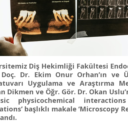
rsitemiz Diş Hekimliği Fakültesi End
 Doç. Dr. Ekim Onur Orhan’ın ve Ü
atuvarı Uygulama ve Araştırma Me
n Dikmen ve Öğr. Gör. Dr. Okan Uslu’
insic physicochemical interactio
tions’ başlıklı makale ‘Microscopy R
andı.