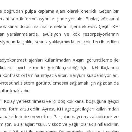
e doğrudan pulpa kaplama ajanı olarak önerildi. Geçen bir
n antiseptik formülasyonlar içinde yer aldı. Bunlar, kök kanal
kök kanal doldurma malzemelerini içermektedir. Çeşitli KH
ar yaralanmalarda, avülsiyon ve kök rezorpsiyonlarının
ksiyonunda çoklu seans yaklaşımında en çok tercih edilen
adyokontrast ajanları kullanılmadan X-ışını görüntüleme ile
arını ayırt etmede güçlük çekildiği için, KH ilaçlarının
cı kontrast ortamına ihtiyaç vardır. Baryum süspansiyonları,
trointestinal sistem görüntülemesini sağlamak için ağızdan da
ullanılmaktadır.
r. Kolay yerleştirilmesi ve içi boş kök kanal boşluğuna geçici
msi form arzu edilir. Ayrıca, KH agregat ilaçları kullanımdan
ınga paketlerinde mevcuttur. Parçalanmayı en aza indirmek ve
tır. Bu araçlar: “sulu, viskoz ve yağlı” olarak sınıflandırılır.
r ve 12.5 pH ile sonuçlanır. Bu nedenle, alkali pH şokları