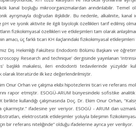
kök kanal boşluğu mikroorganizmalardan arındırılabilir. Temel ola
onik ayrışmayla doğrudan ilişkilidir. Bu nedenle, alkalinite, kanal iç
 pH ve iyonik aktivite ile ilgili biyolojik özellikleri tarif edilmiş olm
ların fizikokimyasal özellikleri ve etkileşimleri tam olarak anlaşılmamı
n amacı, üç farklı ticari KH ilaçlarındaki fizikokimyasal etkileşimleri 
miz Diş Hekimliği Fakültesi Endodonti Bölümü Başkanı ve öğretim
Microscopy Research and technique’ dergisinde yayınlanan ‘Intrins
s’ başlıklı makalesi, ileri endodonti tedavilerinde yüzyıldır kull
k olarak literatürde ilk kez değerlendirilmiştir.
im Onur Orhan ve çalışma ekibi hipotezlerini ticari ve referans mole
rını rapor etmiştir. ESOGÜ-ARUM bünyesindeki sofistike analit
irlikte kullandığı çalışmasında Doç. Dr. Ekim Onur Orhan, “Kalsiyum
ya çıkarmıştır.” ifadesine yer veriyor. ESOGÜ - ARUM dan uzmanlar
bstratları, elektrostatik etkileşimler yoluyla bileşimin fizikokimyasal
için bir referans niteliğinde” olduğu ifadelerine ayrıca yer veriliyor.