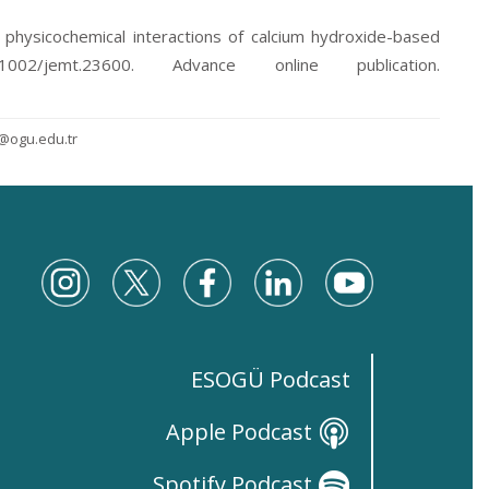
ic physicochemical interactions of calcium hydroxide-based
02/jemt.23600. Advance online publication.
@ogu.edu.tr
ESOGÜ Podcast
Apple Podcast
Spotify Podcast