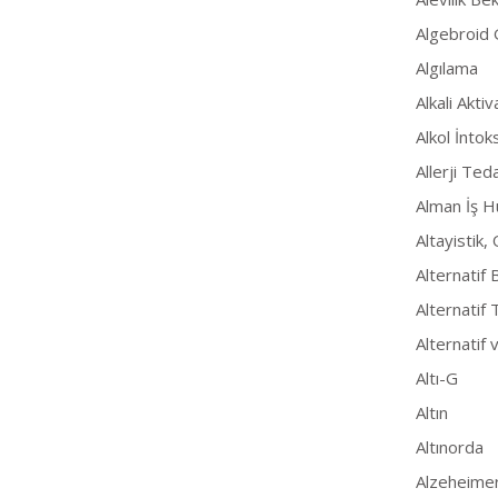
Algebroid 
Algılama
Alkali Akti
Alkol İnto
Allerji Ted
Alman İş H
Altayistik,
Alternatif 
Alternatif 
Alternatif 
Altı-G
Altın
Altınorda
Alzeheime