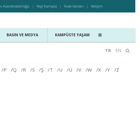
kı Koordinatörlüğü
Yeşil Kampüs
İhale İlanları
İletişim
BASIN VE MEDYA
KAMPÜSTE YAŞAM
TR
EN
/P
/Q
/R
/S
/Ş
/T
/U
/Ü
/V
/W
/X
/Y
/Z