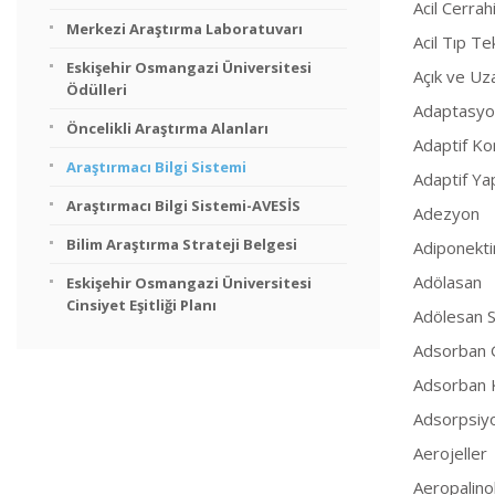
Acil Cerrah
Merkezi Araştırma Laboratuvarı
Acil Tıp Te
Eskişehir Osmangazi Üniversitesi
Açık ve U
Ödülleri
Adaptasyo
Öncelikli Araştırma Alanları
Adaptif Ko
Araştırmacı Bilgi Sistemi
Adaptif Yap
Araştırmacı Bilgi Sistemi-AVESİS
Adezyon
Bilim Araştırma Strateji Belgesi
Adiponekti
Adölasan
Eskişehir Osmangazi Üniversitesi
Cinsiyet Eşitliği Planı
Adölesan Sa
Adsorban G
Adsorban 
Adsorpsiy
Aerojeller
Aeropalinol