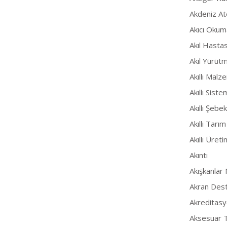
Akdeniz At
Akıcı Okum
Akıl Hasta
Akıl Yürüt
Akıllı Malz
Akıllı Siste
Akıllı Şebe
Akıllı Tarım
Akıllı Üret
Akıntı
Akışkanlar
Akran Dest
Akreditas
Aksesuar T