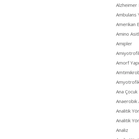
Alzheimer 
Ambulans 
Amerikan E
Amino Asit
Amipler
Amiyotrofi
Amorf Yapı 
Amtimikrob
Amyotrofik
Ana Çocuk 
Anaerobik 
Analitik Y
Analitik Y
Analiz