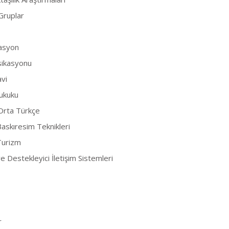
Gruplar
vasyon
ksikasyonu
avi
ukuku
 Orta Türkçe
Baskıresim Teknikleri
Turizm
ve Destekleyici İletişim Sistemleri
r