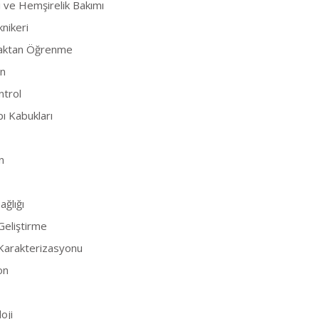
i ve Hemşirelik Bakımı
knikeri
zaktan Öğrenme
n
ntrol
ı Kabukları
n
ğlığı
eliştirme
Karakterizasyonu
on
oji