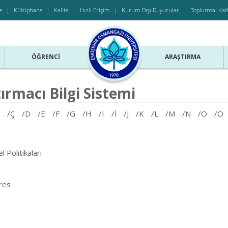
e
Kütüphane
Kalite
Hızlı Erişim
Kurum Dışı Duyurular
Toplumsal Kat
ÖĞRENCI
ARAŞTIRMA
ırmacı Bilgi Sistemi
/Ç
/D
/E
/F
/G
/H
/I
/İ
/J
/K
/L
/M
/N
/O
/Ö
 Politikaları
tres