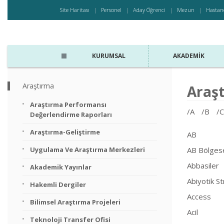
Site Haritası
Personel
Aday Öğrenci
Mezun
Hastan
KURUMSAL
AKADEMIK
Araştırma
Araşt
Araştırma Performansı
/A
/B
/C
Değerlendirme Raporları
Araştırma-Geliştirme
AB
Uygulama Ve Araştırma Merkezleri
AB Bölgesel
Abbasiler
Akademik Yayınlar
Abiyotik S
Hakemli Dergiler
Access
Bilimsel Araştırma Projeleri
Acil
Teknoloji Transfer Ofisi