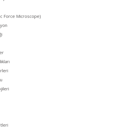
c Force Microscope)
yon
ği
er
ıkları
rleri
su
ileri
leri