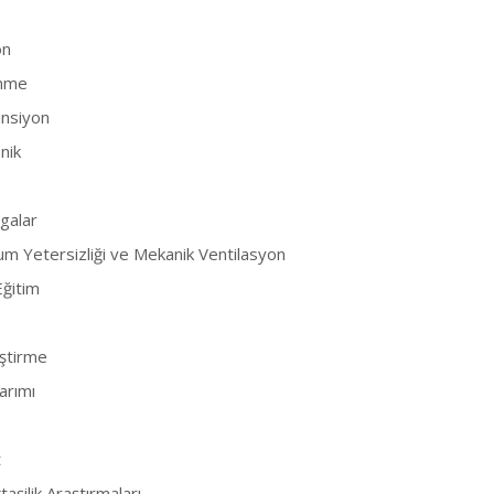
on
enme
ansiyon
nik
galar
um Yetersizliği ve Mekanik Ventilasyon
Eğitim
iştirme
arımı
t
taşilik Araştırmaları