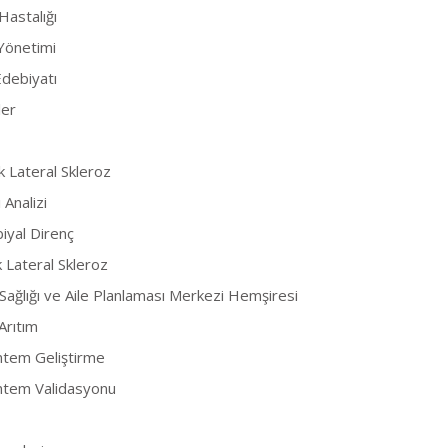
Hastalığı
Yönetimi
debiyatı
ler
k Lateral Skleroz
Analizi
iyal Direnç
 Lateral Skleroz
Sağlığı ve Aile Planlaması Merkezi Hemşiresi
Arıtım
öntem Geliştirme
öntem Validasyonu