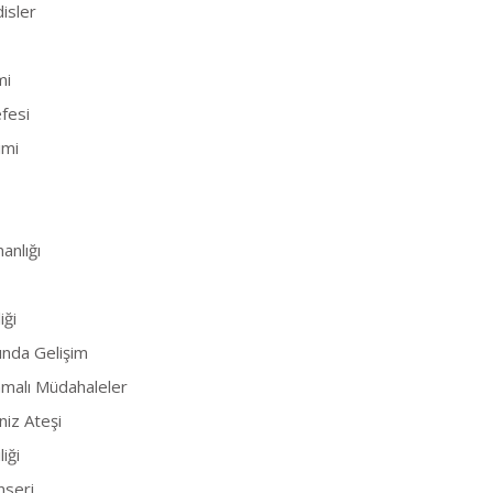
isler
mi
fesi
imi
anlığı
iği
ında Gelişim
amalı Müdahaleler
niz Ateşi
liği
nseri