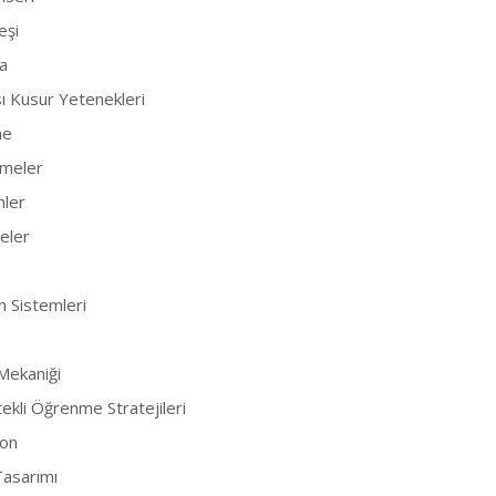
eşi
a
sı Kusur Yetenekleri
me
emeler
mler
keler
im Sistemleri
 Mekaniği
ekli Öğrenme Stratejileri
yon
asarımı