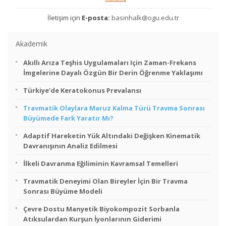
İletişim için
E-posta:
basinhalk@ogu.edu.tr
Akademik
Akıllı Arıza Teşhis Uygulamaları Için Zaman-Frekans
İmgelerine Dayalı Özgün Bir Derin Öğrenme Yaklaşımı
Türkiye’de Keratokonus Prevalansı
Travmatik Olaylara Maruz Kalma Türü Travma Sonrası
Büyümede Fark Yaratır Mı?
Adaptif Hareketin Yük Altındaki Değişken Kinematik
Davranışının Analiz Edilmesi
İlkeli Davranma Eğiliminin Kavramsal Temelleri
Travmatik Deneyimi Olan Bireyler İçin Bir Travma
Sonrası Büyüme Modeli
Çevre Dostu Manyetik Biyokompozit Sorbanla
Atıksulardan Kurşun İyonlarının Giderimi