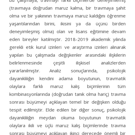
bu çalışmaya, travmayı farklı biçimlerde deneyimlemiş
(travmaya doğrudan maruz kalma, bir travmaya şahit
olma ve bir yakınının travmaya maruz kaldığını öğrenme
yaşantılarından birini, ikisini ya da üçünü birden
deneyimleşmiş olma) olan ve lisans eğitimine devam
eden bireyler katılmıştır. 2018-2019 akademik yılında
gerekli etik kurul izinleri ve araştırma izinleri alınarak
yapılan bu çalışmada değişkenler arasındaki ilişkilerin
belirlenmesinde çeşitli ilişkisel analizlerden
yararlanılmıştır. Analiz sonuçlarında, psikolojik
dayanıklılığın kendini adama boyutunun, travmatik
olaylara farklı maruz kalış biçimlerinin tüm
kombinasyonlarında (doğrudan tanık olma hariç) travma
sonrası büyümeyi açıklayan temel bir değişken olduğu
tespit edilmiştir. Elde edilen bir diğer sonuç, psikolojik
dayanıklılığın meydan okuma boyutunun travmatik
olaylara ikili ve üçlü maruz kalış biçimlerinde travma
sonrası büyümeyi açıklayan ikinci derecede önemli bir