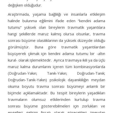
değişken olduğudur.
Araştırmada, yaşama bağlılığı ve insanlarla etkileşim
halinde bulunma eğilimini ifade eden “kendini adama
tutumu” yüksek olan bireylerin travmatik yaşantılara
hangi şekillerde maruz kalmış olursa olsunlar, travma
sonrası büyüme olasılıklarının da yüksek düzeyde olduğu
görülmüştür. Buna göre travmatik yaşantılardan
büyüyerek çıkmak için kendini adama tutumu bir -altın
kural- olarak işlemektedir. Ayrıca travmaya ikili ya da üçlü
maruz kalma durumlarını içeren tüm kombinasyonlarda
(Doğrudan-Yakın; Tanık-Yakın; Doğrudan-Tanık;
Doğrudan-Tanık-Yakın) psikolojik dayanıklılığın meydan
okuma boyutu travma sonrası büyümeyi anlamlı bir
biçimde açıklamaktadır. Bu tespit bireylerin yaşadıkları
travmaların olumsuz etkilerinden kurtulup travma
sonrası büyüme gösterebilmeleri için zorlukları ve
engelleri gelişim fırsatı olarak görecekleri (meydan