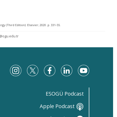
y (Third Edition): Elsevier; 2020. p. 331-55.
@ogu.edu.tr
ESOGÜ Podcast
Apple Podcast