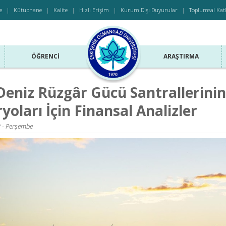
e
Kütüphane
Kalite
Hızlı Erişim
Kurum Dışı Duyurular
Toplumsal Kat
ÖĞRENCI
ARAŞTIRMA
Deniz Rüzgâr Gücü Santrallerinin
yoları İçin Finansal Analizler
 - Perşembe