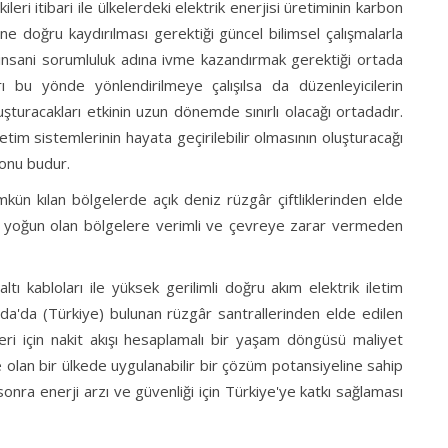
i itibari ile ülkelerdeki elektrik enerjisi üretiminin karbon
ne doğru kaydırılması gerektiği güncel bilimsel çalışmalarla
 insani sorumluluk adına ivme kazandırmak gerektiği ortada
ı bu yönde yönlendirilmeye çalışılsa da düzenleyicilerin
turacakları etkinin uzun dönemde sınırlı olacağı ortadadır.
tim sistemlerinin hayata geçirilebilir olmasının oluşturacağı
yonu budur.
kün kılan bölgelerde açık deniz rüzgâr çiftliklerinden elde
ebi yoğun olan bölgelere verimli ve çevreye zarar vermeden
tı kabloları ile yüksek gerilimli doğru akım elektrik iletim
ada'da (Türkiye) bulunan rüzgâr santrallerinden elde edilen
örleri için nakit akışı hesaplamalı bir yaşam döngüsü maliyet
e olan bir ülkede uygulanabilir bir çözüm potansiyeline sahip
nra enerji arzı ve güvenliği için Türkiye'ye katkı sağlaması