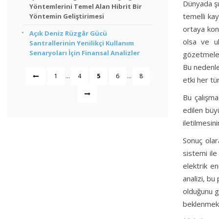
Dünyada şu 
Yöntemlerini Temel Alan Hibrit Bir
temelli kay
Yöntemin Geliştirimesi
ortaya kon
Açık Deniz Rüzgâr Gücü
olsa ve ul
Santrallerinin Yenilikçi Kullanım
Senaryoları İçin Finansal Analizler
gözetmeler
Bu nedenle 
...
...
1
4
5
6
8
etki her t
Bu çalışma
edilen büy
iletilmesi
Sonuç olar
sistemi il
elektrik en
analizi, bu
olduğunu gö
beklenmekt