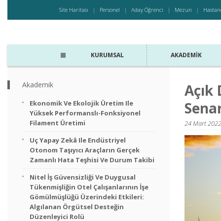
Site Haritası
Personel
Aday Öğrenci
Mezun
Hastan
KURUMSAL
AKADEMIK
Akademik
Açık 
Ekonomik Ve Ekolojik Üretim Ile
Senar
Yüksek Performanslı-Fonksiyonel
Filament Üretimi
24 Mart 2022
Uç Yapay Zekâ Ile Endüstriyel
Otonom Taşıyıcı Araçların Gerçek
Zamanlı Hata Teşhisi Ve Durum Takibi
Nitel İş Güvensizliği Ve Duygusal
Tükenmişliğin Otel Çalışanlarının İşe
Gömülmüşlüğü Üzerindeki Etkileri:
Algılanan Örgütsel Desteğin
Düzenleyici Rolü