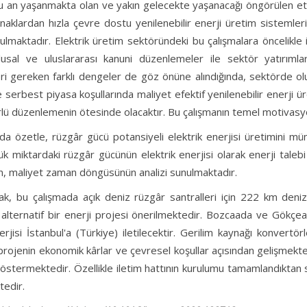
an yaşanmakta olan ve yakın gelecekte yaşanacağı öngörülen etkiler
naklardan hızla çevre dostu yenilenebilir enerji üretim sistemleri
ulmaktadır. Elektrik üretim sektöründeki bu çalışmalara öncelikle
usal ve uluslararası kanuni düzenlemeler ile sektör yatırımlar
i gereken farklı dengeler de göz önüne alındığında, sektörde oluş
serbest piyasa koşullarında maliyet efektif yenilenebilir enerji üre
ürlü düzenlemenin ötesinde olacaktır. Bu çalışmanın temel motivas
da özetle, rüzgâr gücü potansiyeli elektrik enerjisi üretimini müm
ük miktardaki rüzgâr gücünün elektrik enerjisi olarak enerji tal
nin, maliyet zaman döngüsünün analizi sunulmaktadır.
ak, bu çalışmada açık deniz rüzgâr santralleri için 222 km denizal
e alternatif bir enerji projesi önerilmektedir. Bozcaada ve Gökçe
erjisi İstanbul'a (Türkiye) iletilecektir. Gerilim kaynağı konvert
 projenin ekonomik kârlar ve çevresel koşullar açısından gelişmekt
stermektedir. Özellikle iletim hattının kurulumu tamamlandıktan so
edir.