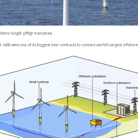
 deniz rüzgâr çiftliği manzarası.
 ABB wins one of its biggest ever contracts to connect world’s largest offshore