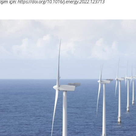
işim için:
https://doi.org/10.1016/j.energy.2022.123713