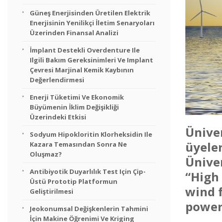
Güneş Enerjisinden Üretilen Elektrik
Enerjisinin Yenilikçi İletim Senaryoları
Üzerinden Finansal Analizi
İmplant Destekli Overdenture Ile
Ilgili Bakım Gereksinimleri Ve Implant
Çevresi Marjinal Kemik Kaybının
Değerlendirmesi
Enerji Tüketimi Ve Ekonomik
Büyümenin İklim Değişikliği
Üzerindeki Etkisi
Ünive
Sodyum Hipokloritin Klorheksidin Ile
üyel
Kazara Temasından Sonra Ne
Oluşmaz?
Üniver
Antibiyotik Duyarlılık Test Için Çip-
“High
Üstü Prototip Platformun
wind f
Geliştirilmesi
power
Jeokonumsal Değişkenlerin Tahmini
İçin Makine Öğrenimi Ve Kriging