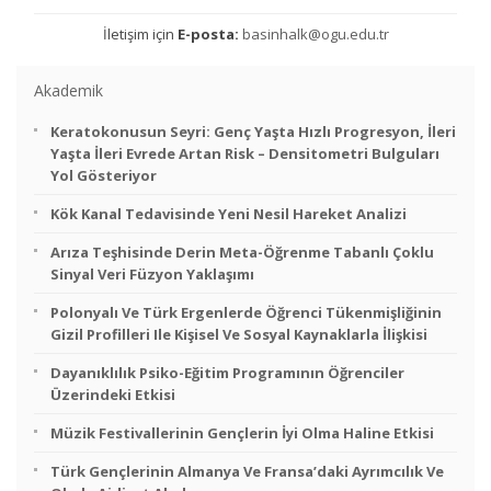
İletişim için
E-posta:
basinhalk@ogu.edu.tr
Akademik
Keratokonusun Seyri: Genç Yaşta Hızlı Progresyon, İleri
Yaşta İleri Evrede Artan Risk – Densitometri Bulguları
Yol Gösteriyor
Kök Kanal Tedavisinde Yeni Nesil Hareket Analizi
Arıza Teşhisinde Derin Meta-Öğrenme Tabanlı Çoklu
Sinyal Veri Füzyon Yaklaşımı
Polonyalı Ve Türk Ergenlerde Öğrenci Tükenmişliğinin
Gizil Profilleri Ile Kişisel Ve Sosyal Kaynaklarla İlişkisi
Dayanıklılık Psiko-Eğitim Programının Öğrenciler
Üzerindeki Etkisi
Müzik Festivallerinin Gençlerin İyi Olma Haline Etkisi
Türk Gençlerinin Almanya Ve Fransa’daki Ayrımcılık Ve