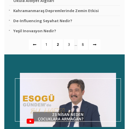
Okula Aidiyet Algıları
Kahramanmaraş Depremlerinde Zemin Etkisi
De-Influencing Seyahat Nedir?
Yeşil Inovasyon Nedir?
...
1
2
3
8