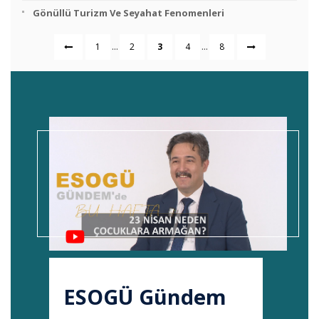
Gönüllü Turizm Ve Seyahat Fenomenleri
...
...
1
2
3
4
8
ESOGÜ Gündem