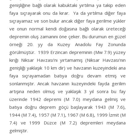
genişliğine bağlı olarak kabuktaki yırtılma ya takip eden
faya sıçrayarak onu da kırar. Ya da yırtılma diğer faya
sıçrayamaz ve son bulur ancak diğer faya gerilme yükler
ve onun normal kendi doğasına bağlı olarak üreteceği
depremin oluş zamanını öne çeker. Bu durumun en güzel
örneği 20. yy da Kuzey Anadolu Fay Zonunda
görülmüştür. 1939 Erzincan depreminin (Mw 7.9) yüzey
kırığı Niksar Havzası’nı yırtamamış (Niksar Havzası’nın
genişliği yaklaşık 10 km dir) ve havzanın kuzeyindeki ana
faya sıçrayamadan batıya doğru devam etmiş ve
sonlanmıştır. Ancak havzanın kuzeyindeki fayda gerilim
artışına neden olmuş ve yaklaşık 3 yıl sonra bu fay
üzerinde 1942 depremi (M 7.0) meydana gelmiş ve
batıya doğru deprem göçü başlayarak 1943 (M 7.6),
1944 (M 7.4), 1957 (M 7.1), 1967 (M 6.8), 1999 İzmit (M
7.4) ve 1999 Düzce (M 7.2) depremleri meydana
gelmiştir.