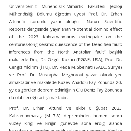
Üniversitemiz Mühendislik-Mimarlık Fakültesi Jeoloji
Mühendisliği Bölümü öğretim üyesi Prof. Dr. Erhan
Altunel’in sorumlu yazar olduğu Nature Scientific
Reports dergisinde yayınlanan “Potential domino effect
of the 2023 Kahramanmaraş earthquake on the
centuries‐long seismic quiescence of the Dead Sea fault:
inferences from the North Anatolian fault” başlıklı
makalede Doç. Dr. Özgür Kozacı (PG&E, USA), Prof. Dr.
Cengiz Yıldırım (İTÜ), Dr. Reda M. Sbeinati (SAEC, Suriye)
ve Prof. Dr. Mustapha Meghraoui yazar olarak yer
almaktadır ve makalede Kuzey Anadolu Fay Zonunda 20.
yy da görülen deprem etkinliğinin Ölü Deniz Fay Zonunda
da olabileceği tartışılmaktadır.
Prof. Dr. Erhan Altunel ve ekibi 6 Şubat 2023
Kahramanmaraş (M 7.8) depreminden hemen sonra
yüzey kırığı ve kırığın güneyde sona erdiği alanda
havadan ve karadan ayrıntılı çalışmalar yapmıştır. Yapılan