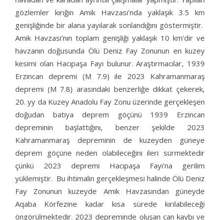
gözlemler kırığın Amik Havzası’nda yaklaşık 3.5 km
genişliğinde bir alana yayılarak sonlandığını göstermiştir.
Amik Havzası’nın toplam genişliği yaklaşık 10 km'dir ve
havzanın doğusunda Ölü Deniz Fay Zonunun en kuzey
kesimi olan Hacıpaşa Fayı bulunur. Araştırmacılar, 1939
Erzincan depremi (M 7.9) ile 2023 Kahramanmaraş
depremi (M 7.8) arasındaki benzerliğe dikkat çekerek,
20. yy da Kuzey Anadolu Fay Zonu üzerinde gerçekleşen
doğudan batıya deprem göçünü 1939 Erzincan
depreminin başlattığını, benzer şekilde 2023
Kahramanmaraş depreminin de kuzeyden güneye
deprem göçüne neden olabileceğini ileri sürmektedir
çünkü 2023 depremi Hacıpaşa Fayı’na gerilim
yüklemiştir. Bu ihtimalin gerçekleşmesi halinde Ölü Deniz
Fay Zonunun kuzeyde Amik Havzasından güneyde
Aqaba Körfezine kadar kısa sürede kırılabileceği
öngörülmektedir. 2023 depreminde oluşan can kaybı ve