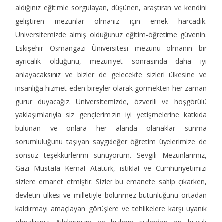
aldığınız eğitimle sorgulayan, düşünen, araştıran ve kendini
geliştiren mezunlar olmanız için emek harcadık.
Üniversitemizde almış olduğunuz eğitim-öğretime güvenin.
Eskişehir Osmangazi Üniversitesi mezunu olmanın bir
ayrıcalık olduğunu, mezuniyet sonrasında daha iyi
anlayacaksınız ve bizler de gelecekte sizleri ülkesine ve
insanlığa hizmet eden bireyler olarak görmekten her zaman
gurur duyacağız. Üniversitemizde, özverili ve hoşgörülü
yaklaşımlarıyla siz gençlerimizin iyi yetişmelerine katkıda
bulunan ve onlara her alanda olanaklar sunma
sorumluluğunu taşıyan saygıdeğer öğretim üyelerimize de
sonsuz teşekkürlerimi sunuyorum. Sevgili Mezunlarımız,
Gazi Mustafa Kemal Atatürk, istiklal ve Cumhuriyetimizi
sizlere emanet etmiştir. Sizler bu emanete sahip çıkarken,
devletin ülkesi ve milletiyle bölünmez bütünlüğünü ortadan
kaldırmayı amaçlayan görüşlere ve tehlikelere karşı uyanık
olmalısınız. Ailelerinizin ve bizlerin sizlerden en büyük