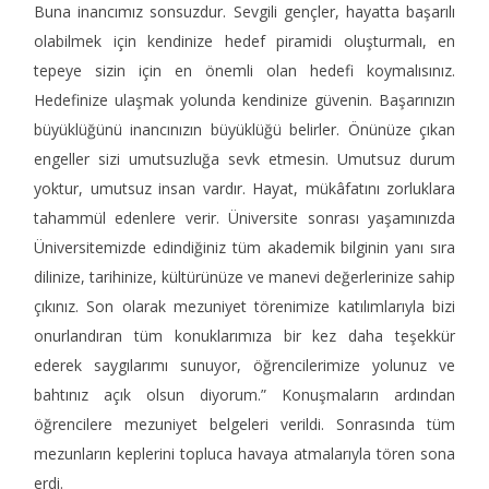
Buna inancımız sonsuzdur. Sevgili gençler, hayatta başarılı
olabilmek için kendinize hedef piramidi oluşturmalı, en
tepeye sizin için en önemli olan hedefi koymalısınız.
Hedefinize ulaşmak yolunda kendinize güvenin. Başarınızın
büyüklüğünü inancınızın büyüklüğü belirler. Önünüze çıkan
engeller sizi umutsuzluğa sevk etmesin. Umutsuz durum
yoktur, umutsuz insan vardır. Hayat, mükâfatını zorluklara
tahammül edenlere verir. Üniversite sonrası yaşamınızda
Üniversitemizde edindiğiniz tüm akademik bilginin yanı sıra
dilinize, tarihinize, kültürünüze ve manevi değerlerinize sahip
çıkınız. Son olarak mezuniyet törenimize katılımlarıyla bizi
onurlandıran tüm konuklarımıza bir kez daha teşekkür
ederek saygılarımı sunuyor, öğrencilerimize yolunuz ve
bahtınız açık olsun diyorum.” Konuşmaların ardından
öğrencilere mezuniyet belgeleri verildi. Sonrasında tüm
mezunların keplerini topluca havaya atmalarıyla tören sona
erdi.