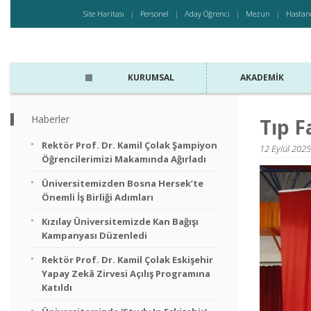
Site Haritası
Personel
Aday Öğrenci
Mezun
Hastan
KURUMSAL
AKADEMIK
Haberler
Tıp F
Rektör Prof. Dr. Kamil Çolak Şampiyon
12 Eylül 202
Öğrencilerimizi Makamında Ağırladı
Üniversitemizden Bosna Hersek’te
Önemli İş Birliği Adımları
Kızılay Üniversitemizde Kan Bağışı
Kampanyası Düzenledi
Rektör Prof. Dr. Kamil Çolak Eskişehir
Yapay Zekâ Zirvesi Açılış Programına
Katıldı