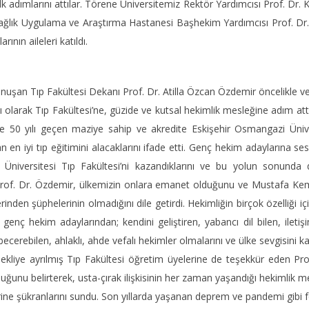
lk adımlarını attılar. Törene Üniversitemiz Rektör Yardımcısı Prof. Dr.
ğlık Uygulama ve Araştırma Hastanesi Başhekim Yardımcısı Prof. Dr. Pı
arının aileleri katıldı.
uşan Tıp Fakültesi Dekanı Prof. Dr. Atilla Özcan Özdemir öncelikle velil
 olarak Tıp Fakültesi’ne, güzide ve kutsal hekimlik mesleğine adım attı
 50 yılı geçen maziye sahip ve akredite Eskişehir Osmangazi Üniver
 en iyi tıp eğitimini alacaklarını ifade etti. Genç hekim adaylarına sesl
Üniversitesi Tıp Fakültesi’ni kazandıklarını ve bu yolun sonunda d
Prof. Dr. Özdemir, ülkemizin onlara emanet olduğunu ve Mustafa Kemal 
erinden şüphelerinin olmadığını dile getirdi. Hekimliğin birçok özelliği
genç hekim adaylarından; kendini geliştiren, yabancı dil bilen, iletiş
ecerebilen, ahlaklı, ahde vefalı hekimler olmalarını ve ülke sevgisini ka
kliye ayrılmış Tıp Fakültesi öğretim üyelerine de teşekkür eden Pr
uğunu belirterek, usta-çırak ilişkisinin her zaman yaşandığı hekimlik m
erine şükranlarını sundu. Son yıllarda yaşanan deprem ve pandemi gibi f