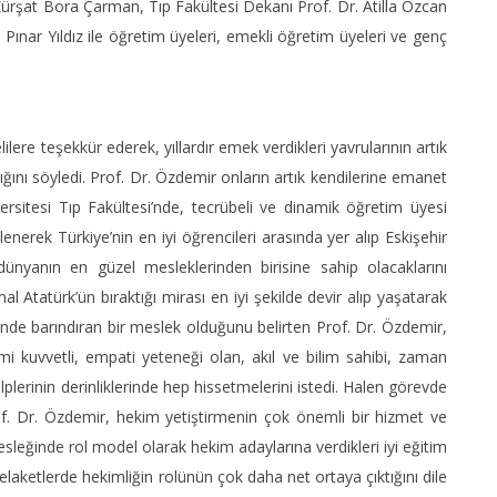
 Kürşat Bora Çarman, Tıp Fakültesi Dekanı Prof. Dr. Atilla Özcan
nar Yıldız ile öğretim üyeleri, emekli öğretim üyeleri ve genç
ere teşekkür ederek, yıllardır emek verdikleri yavrularının artık
ğını söyledi. Prof. Dr. Özdemir onların artık kendilerine emanet
sitesi Tıp Fakültesi’nde, tecrübeli ve dinamik öğretim üyesi
enerek Türkiye’nin en iyi öğrencileri arasında yer alıp Eskişehir
ünyanın en güzel mesleklerinden birisine sahip olacaklarını
Atatürk’ün bıraktığı mirası en iyi şekilde devir alıp yaşatarak
 içinde barındıran bir meslek olduğunu belirten Prof. Dr. Özdemir,
imi kuvvetli, empati yeteneği olan, akıl ve bilim sahibi, zaman
lplerinin derinliklerinde hep hissetmelerini istedi. Halen görevde
of. Dr. Özdemir, hekim yetiştirmenin çok önemli bir hizmet ve
esleğinde rol model olarak hekim adaylarına verdikleri iyi eğitim
elaketlerde hekimliğin rolünün çok daha net ortaya çıktığını dile