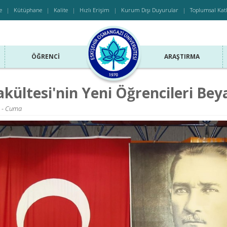
e
Kütüphane
Kalite
Hızlı Erişim
Kurum Dışı Duyurular
Toplumsal Kat
ÖĞRENCI
ARAŞTIRMA
akültesi'nin Yeni Öğrencileri Bey
5 - Cuma