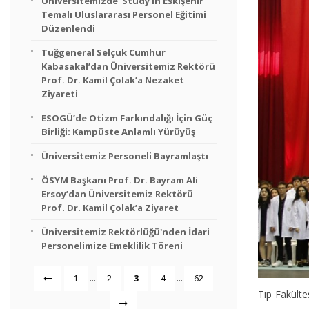
Üniversitemizde 'Study In Eskişehir'
Temalı Uluslararası Personel Eğitimi
Düzenlendi
Tuğgeneral Selçuk Cumhur
Kabasakal’dan Üniversitemiz Rektörü
Prof. Dr. Kamil Çolak’a Nezaket
Ziyareti
ESOGÜ’de Otizm Farkındalığı İçin Güç
Birliği: Kampüste Anlamlı Yürüyüş
Üniversitemiz Personeli Bayramlaştı
ÖSYM Başkanı Prof. Dr. Bayram Ali
Ersoy’dan Üniversitemiz Rektörü
Prof. Dr. Kamil Çolak’a Ziyaret
Üniversitemiz Rektörlüğü'nden İdari
Personelimize Emeklilik Töreni
...
...
1
2
3
4
62
Tıp Fakülte