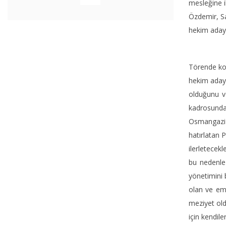
mesleğine i
Özdemir, Sa
hekim adayl
Törende kon
hekim adayı
olduğunu ve
kadrosundan
Osmangazi 
hatırlatan 
ilerletecekl
bu nedenle 
yönetimini b
olan ve eme
meziyet old
için kendil