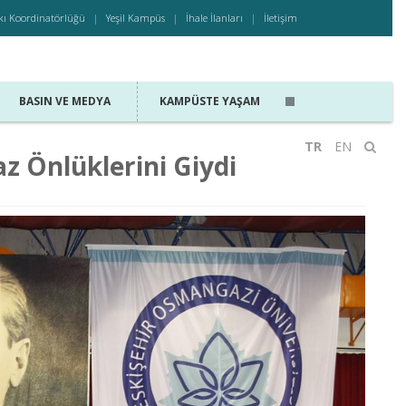
kı Koordinatörlüğü
Yeşil Kampüs
İhale İlanları
İletişim
BASIN VE MEDYA
KAMPÜSTE YAŞAM
TR
EN
az Önlüklerini Giydi