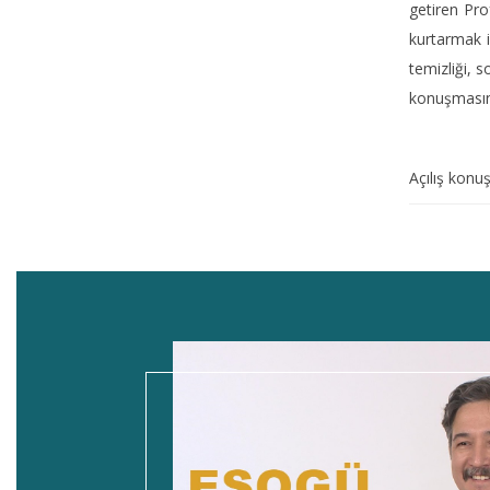
getiren Pro
kurtarmak i
temizliği, s
konuşması
Açılış konu