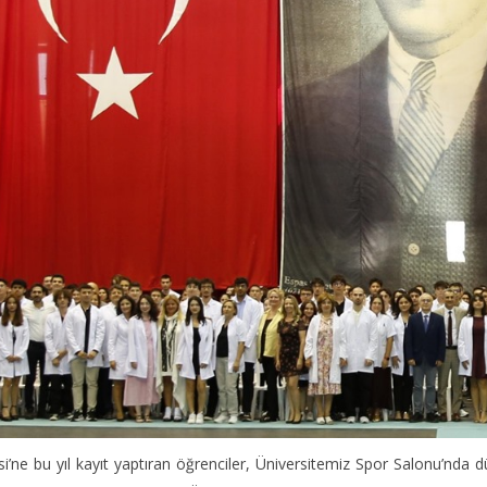
si’ne bu yıl kayıt yaptıran öğrenciler, Üniversitemiz Spor Salonu’nda