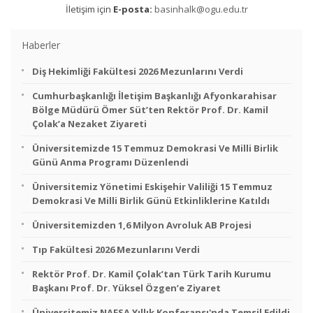
İletişim için
E-posta:
basinhalk@ogu.edu.tr
Haberler
Diş Hekimliği Fakültesi 2026 Mezunlarını Verdi
Cumhurbaşkanlığı İletişim Başkanlığı Afyonkarahisar
Bölge Müdürü Ömer Süt’ten Rektör Prof. Dr. Kamil
Çolak’a Nezaket Ziyareti
Üniversitemizde 15 Temmuz Demokrasi Ve Milli Birlik
Günü Anma Programı Düzenlendi
Üniversitemiz Yönetimi Eskişehir Valiliği 15 Temmuz
Demokrasi Ve Milli Birlik Günü Etkinliklerine Katıldı
Üniversitemizden 1,6 Milyon Avroluk AB Projesi
Tıp Fakültesi 2026 Mezunlarını Verdi
Rektör Prof. Dr. Kamil Çolak’tan Türk Tarih Kurumu
Başkanı Prof. Dr. Yüksel Özgen’e Ziyaret
Üniversitemiz NAFSA Yıllık Konferansı'nda Temsil Edildi