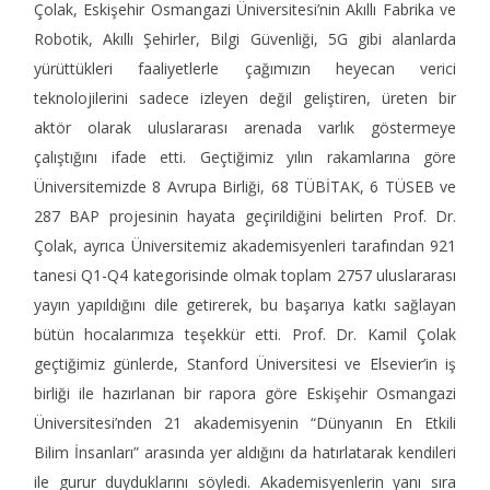
Çolak, Eskişehir Osmangazi Üniversitesi’nin Akıllı Fabrika ve
Robotik, Akıllı Şehirler, Bilgi Güvenliği, 5G gibi alanlarda
yürüttükleri faaliyetlerle çağımızın heyecan verici
teknolojilerini sadece izleyen değil geliştiren, üreten bir
aktör olarak uluslararası arenada varlık göstermeye
çalıştığını ifade etti. Geçtiğimiz yılın rakamlarına göre
Üniversitemizde 8 Avrupa Birliği, 68 TÜBİTAK, 6 TÜSEB ve
287 BAP projesinin hayata geçirildiğini belirten Prof. Dr.
Çolak, ayrıca Üniversitemiz akademisyenleri tarafından 921
tanesi Q1-Q4 kategorisinde olmak toplam 2757 uluslararası
yayın yapıldığını dile getirerek, bu başarıya katkı sağlayan
bütün hocalarımıza teşekkür etti. Prof. Dr. Kamil Çolak
geçtiğimiz günlerde, Stanford Üniversitesi ve Elsevier’in iş
birliği ile hazırlanan bir rapora göre Eskişehir Osmangazi
Üniversitesi’nden 21 akademisyenin “Dünyanın En Etkili
Bilim İnsanları” arasında yer aldığını da hatırlatarak kendileri
ile gurur duyduklarını söyledi. Akademisyenlerin yanı sıra