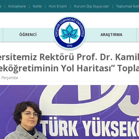
e
Kütüphane
Kalite
Hızlı Erişim
Kurum Dışı Duyurular
Toplumsal Kat
ÖĞRENCI
ARAŞTIRMA
rsitemiz Rektörü Prof. Dr. Kami
köğretiminin Yol Haritası” Topla
- Perşembe