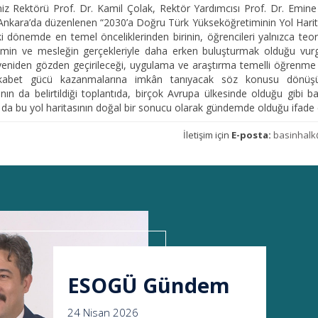
iz Rektörü Prof. Dr. Kamil Çolak, Rektör Yardımcısı Prof. Dr. Emin
Ankara’da düzenlenen “2030’a Doğru Türk Yükseköğretiminin Yol Haritas
dönemde en temel önceliklerinden birinin, öğrencileri yalnızca teorik
limin ve mesleğin gerçekleriyle daha erken buluşturmak olduğu vurg
yeniden gözden geçirileceği, uygulama ve araştırma temelli öğrenme mod
ekabet gücü kazanmalarına imkân tanıyacak söz konusu dönüşümü
nın da belirtildiği toplantıda, birçok Avrupa ülkesinde olduğu gibi
 da bu yol haritasının doğal bir sonucu olarak gündemde olduğu ifade 
İletişim için
E-posta:
basinhalk
ESOGÜ Gündem
24 Nisan 2026