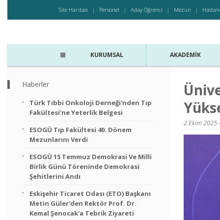
Site Haritası
Personel
Aday Öğrenci
Mezun
Hastan
KURUMSAL
AKADEMIK
Haberler
Ünive
Türk Tıbbi Onkoloji Derneği'nden Tıp
Yükse
Fakültesi'ne Yeterlik Belgesi
2 Ekim 2025 
ESOGÜ Tıp Fakültesi 40. Dönem
Mezunlarını Verdi
ESOGÜ 15 Temmuz Demokrasi Ve Milli
Birlik Günü Töreninde Demokrasi
Şehitlerini Andı
Eskişehir Ticaret Odası (ETO) Başkanı
Metin Güler'den Rektör Prof. Dr.
Kemal Şenocak'a Tebrik Ziyareti