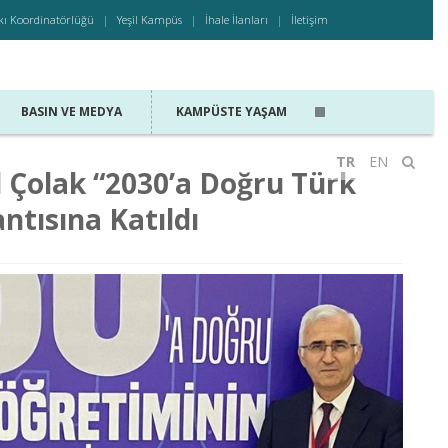
kı Koordinatörlüğü
Yeşil Kampüs
İhale İlanları
İletişim
BASIN VE MEDYA
KAMPÜSTE YAŞAM
TR
EN
l Çolak “2030’a Doğru Türk
ntısına Katıldı