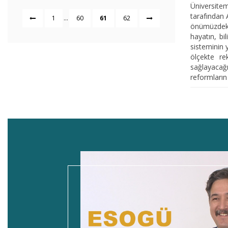
Üniversitem
tarafından 
...
1
60
61
62
önümüzdeki 
hayatın, bi
sisteminin 
ölçekte r
sağlayacağı
reformların