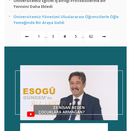
Üniversitemiz Eğitim İş Birliği Protokollerine Bir
Yenisini Daha Ekledi
Üniversitemiz Yönetimi Uluslararası Öğrencilerle Öğle
Yemeğinde Bir Araya Geldi
...
...
1
3
4
5
62