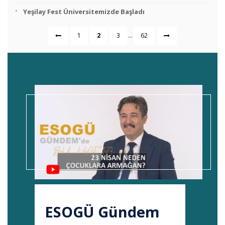
Yeşilay Fest Üniversitemizde Başladı
...
1
2
3
62
ESOGÜ Gündem