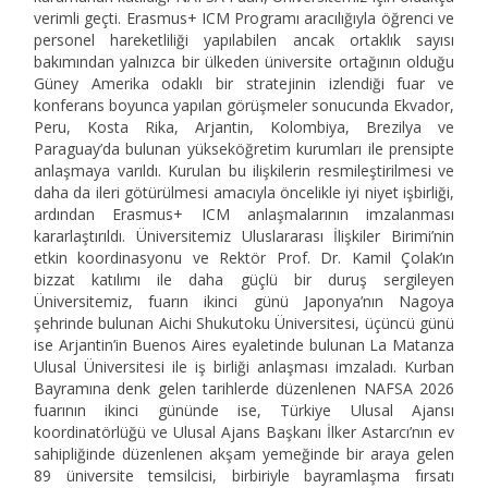
verimli geçti. Erasmus+ ICM Programı aracılığıyla öğrenci ve
personel hareketliliği yapılabilen ancak ortaklık sayısı
bakımından yalnızca bir ülkeden üniversite ortağının olduğu
Güney Amerika odaklı bir stratejinin izlendiği fuar ve
konferans boyunca yapılan görüşmeler sonucunda Ekvador,
Peru, Kosta Rika, Arjantin, Kolombiya, Brezilya ve
Paraguay’da bulunan yükseköğretim kurumları ile prensipte
anlaşmaya varıldı. Kurulan bu ilişkilerin resmileştirilmesi ve
daha da ileri götürülmesi amacıyla öncelikle iyi niyet işbirliği,
ardından Erasmus+ ICM anlaşmalarının imzalanması
kararlaştırıldı. Üniversitemiz Uluslararası İlişkiler Birimi’nin
etkin koordinasyonu ve Rektör Prof. Dr. Kamil Çolak’ın
bizzat katılımı ile daha güçlü bir duruş sergileyen
Üniversitemiz, fuarın ikinci günü Japonya’nın Nagoya
şehrinde bulunan Aichi Shukutoku Üniversitesi, üçüncü günü
ise Arjantin’in Buenos Aires eyaletinde bulunan La Matanza
Ulusal Üniversitesi ile iş birliği anlaşması imzaladı. Kurban
Bayramına denk gelen tarihlerde düzenlenen NAFSA 2026
fuarının ikinci gününde ise, Türkiye Ulusal Ajansı
koordinatörlüğü ve Ulusal Ajans Başkanı İlker Astarcı’nın ev
sahipliğinde düzenlenen akşam yemeğinde bir araya gelen
89 üniversite temsilcisi, birbiriyle bayramlaşma fırsatı