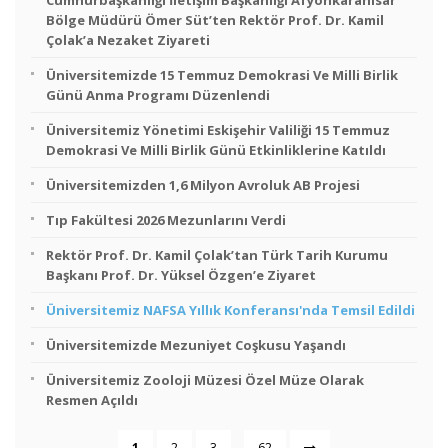
Cumhurbaşkanlığı İletişim Başkanlığı Afyonkarahisar
Bölge Müdürü Ömer Süt’ten Rektör Prof. Dr. Kamil
Çolak’a Nezaket Ziyareti
Üniversitemizde 15 Temmuz Demokrasi Ve Milli Birlik
Günü Anma Programı Düzenlendi
Üniversitemiz Yönetimi Eskişehir Valiliği 15 Temmuz
Demokrasi Ve Milli Birlik Günü Etkinliklerine Katıldı
Üniversitemizden 1,6 Milyon Avroluk AB Projesi
Tıp Fakültesi 2026 Mezunlarını Verdi
Rektör Prof. Dr. Kamil Çolak’tan Türk Tarih Kurumu
Başkanı Prof. Dr. Yüksel Özgen’e Ziyaret
Üniversitemiz NAFSA Yıllık Konferansı'nda Temsil Edildi
Üniversitemizde Mezuniyet Coşkusu Yaşandı
Üniversitemiz Zooloji Müzesi Özel Müze Olarak
Resmen Açıldı
...
1
2
3
62