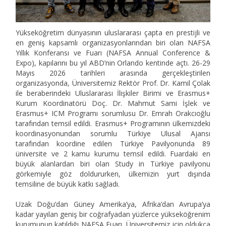
Yükseköğretim dünyasının uluslararası çapta en prestijli ve
en geniş kapsamlı organizasyonlarından biri olan NAFSA
Yıllık Konferansı ve Fuarı (NAFSA Annual Conference &
Expo), kapılarını bu yıl ABD’nin Orlando kentinde açtı. 26-29
Mayıs 2026 tarihleri arasında gerçekleştirilen
organizasyonda, Üniversitemiz Rektör Prof. Dr. Kamil Çolak
ile beraberindeki Uluslararası İlişkiler Birimi ve Erasmus+
Kurum Koordinatörü Doç. Dr. Mahmut Sami İşlek ve
Erasmus+ ICM Programı sorumlusu Dr. Emrah Orakcıoğlu
tarafından temsil edildi. Erasmus+ Programının ülkemizdeki
koordinasyonundan sorumlu Türkiye Ulusal Ajansı
tarafından koordine edilen Türkiye Pavilyonunda 89
üniversite ve 2 kamu kurumu temsil edildi. Fuardaki en
büyük alanlardan biri olan Study in Türkiye pavilyonu
görkemiyle göz doldururken, ülkemizin yurt dışında
temsiline de büyük katkı sağladı.
Uzak Doğu’dan Güney Amerika’ya, Afrika’dan Avrupa’ya
kadar yayılan geniş bir coğrafyadan yüzlerce yükseköğrenim
kurumunun katıldığı NAFSA Fuarı, Üniversitemiz için oldukça