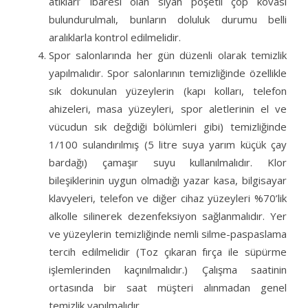
atıkları’ ibaresi olan siyah poşetli çöp kovası
bulundurulmalı, bunların doluluk durumu belli
aralıklarla kontrol edilmelidir.
Spor salonlarında her gün düzenli olarak temizlik
yapılmalıdır. Spor salonlarının temizliğinde özellikle
sık dokunulan yüzeylerin (kapı kolları, telefon
ahizeleri, masa yüzeyleri, spor aletlerinin el ve
vücudun sık değdiği bölümleri gibi) temizliğinde
1/100 sulandırılmış (5 litre suya yarım küçük çay
bardağı) çamaşır suyu kullanılmalıdır. Klor
bileşiklerinin uygun olmadığı yazar kasa, bilgisayar
klavyeleri, telefon ve diğer cihaz yüzeyleri %70’lik
alkolle silinerek dezenfeksiyon sağlanmalıdır. Yer
ve yüzeylerin temizliğinde nemli silme-paspaslama
tercih edilmelidir (Toz çıkaran fırça ile süpürme
işlemlerinden kaçınılmalıdır.) Çalışma saatinin
ortasında bir saat müşteri alınmadan genel
temizlik yapılmalıdır.