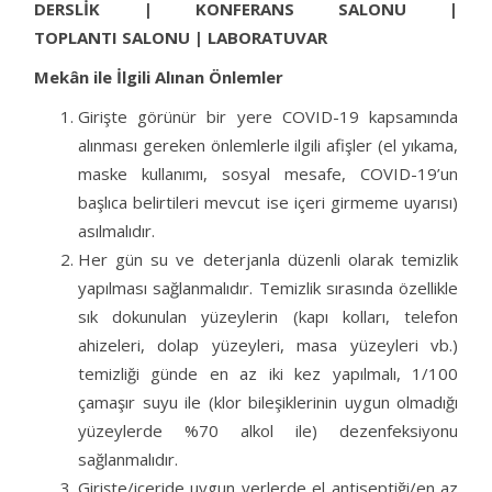
DERSLİK | KONFERANS SALONU |
TOPLANTI SALONU | LABORATUVAR
Mekân ile İlgili Alınan Önlemler
Girişte görünür bir yere COVID-19 kapsamında
alınması gereken önlemlerle ilgili afişler (el yıkama,
maske kullanımı, sosyal mesafe, COVID-19’un
başlıca belirtileri mevcut ise içeri girmeme uyarısı)
asılmalıdır.
Her gün su ve deterjanla düzenli olarak temizlik
yapılması sağlanmalıdır. Temizlik sırasında özellikle
sık dokunulan yüzeylerin (kapı kolları, telefon
ahizeleri, dolap yüzeyleri, masa yüzeyleri vb.)
temizliği günde en az iki kez yapılmalı, 1/100
çamaşır suyu ile (klor bileşiklerinin uygun olmadığı
yüzeylerde %70 alkol ile) dezenfeksiyonu
sağlanmalıdır.
Girişte/içeride uygun yerlerde el antiseptiği/en az