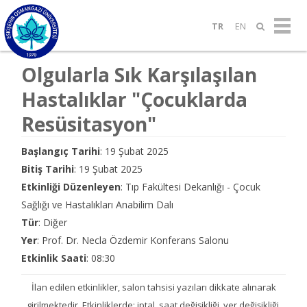
TR
EN
Olgularla Sık Karşılaşılan
Hastalıklar "Çocuklarda
Resüsitasyon"
Başlangıç Tarihi
: 19 Şubat 2025
Bitiş Tarihi
: 19 Şubat 2025
Etkinliği Düzenleyen
: Tıp Fakültesi Dekanlığı - Çocuk
Sağlığı ve Hastalıkları Anabilim Dalı
Tür
: Diğer
Yer
: Prof. Dr. Necla Özdemir Konferans Salonu
Etkinlik Saati
: 08:30
İlan edilen etkinlikler, salon tahsisi yazıları dikkate alınarak
girilmektedir. Etkinliklerde; iptal, saat değişikliği, yer değişikliği,