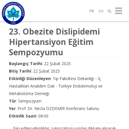
TR
EN
23. Obezite Dislipidemi
Hipertansiyon Eğitim
Sempozyumu
Başlangıç Tarihi
: 22 Şubat 2025
Bitiş Tarihi
: 22 Şubat 2025
Etkinliği Düzenleyen
: Tıp Fakültesi Dekanlığı - İç
Hastalıkları Anabilim Dalı - Türkiye Endokrinoloji ve
Metabolizma Derneği
Tür
: Sempozyum
Yer
: Prof. Dr. Necla ÖZDEMİR Konferans Salonu
Etkinlik Saati
: 08:00
İlan edilen etkinlikler, salon tahsisi yazıları dikkate alınarak