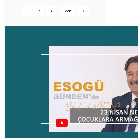
...
1
2
3
226