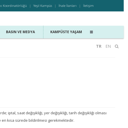
kı Koordinatörlüğü
Yeşil Kampüs
İhale İlanları
İletişim
BASIN VE MEDYA
KAMPÜSTE YAŞAM
TR
EN
de; iptal, saat değişikliği, yer değişikliği, tarih değişikliği olması
en kısa sürede bildirilmesi gerekmektedir.