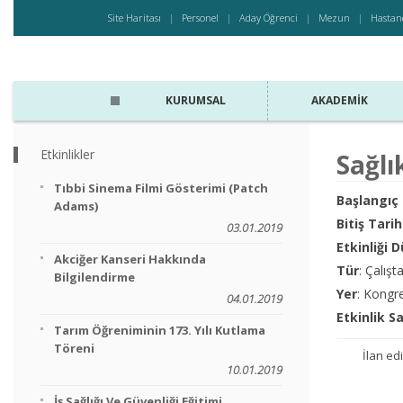
Site Haritası
Personel
Aday Öğrenci
Mezun
Hastan
KURUMSAL
AKADEMIK
Etkinlikler
Sağlı
Tıbbi Sinema Filmi Gösterimi (Patch
Başlangıç 
Adams)
Bitiş Tarih
03.01.2019
Etkinliği 
Akciğer Kanseri Hakkında
Tür
: Çalışt
Bilgilendirme
Yer
: Kongr
04.01.2019
Etkinlik S
Tarım Öğreniminin 173. Yılı Kutlama
Töreni
İlan edi
10.01.2019
İş Sağlığı Ve Güvenliği Eğitimi