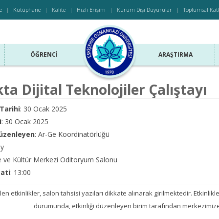
e
Kütüphane
Kalite
Hızlı Erişim
Kurum Dışı Duyurular
Toplumsal Kat
ÖĞRENCI
ARAŞTIRMA
kta Dijital Teknolojiler Çalıştayı
Tarihi
: 30 Ocak 2025
i
: 30 Ocak 2025
Düzenleyen
: Ar-Ge Koordinatörlüğü
ay
e ve Kültür Merkezi Oditoryum Salonu
aati
: 13:00
len etkinlikler, salon tahsisi yazıları dikkate alınarak girilmektedir. Etkinlikler
durumunda, etkinliği düzenleyen birim tarafından merkezimize 