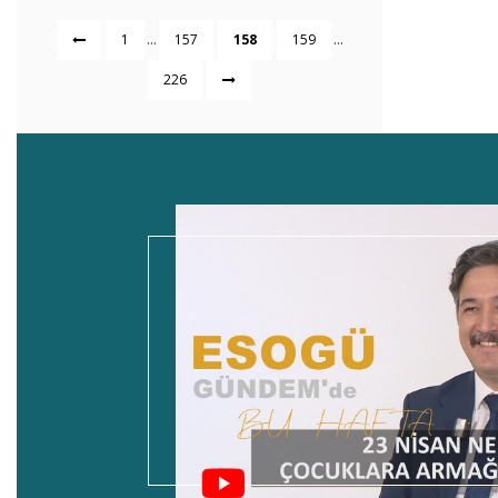
...
...
1
157
158
159
226