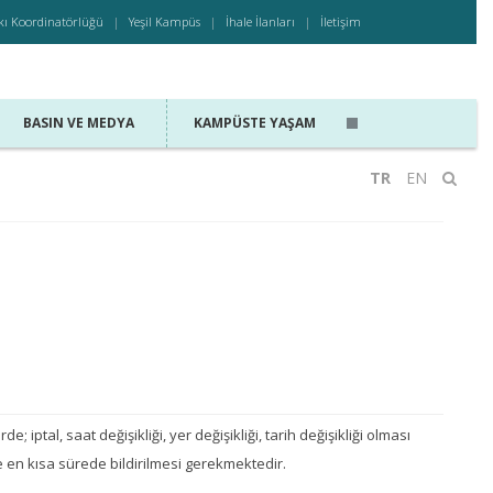
kı Koordinatörlüğü
Yeşil Kampüs
İhale İlanları
İletişim
BASIN VE MEDYA
KAMPÜSTE YAŞAM
TR
EN
de; iptal, saat değişikliği, yer değişikliği, tarih değişikliği olması
en kısa sürede bildirilmesi gerekmektedir.