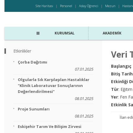
Site Haritası
Personel
Aday Öğrenci
Mezun
Hastan
KURUMSAL
AKADEMIK
Etkinlikler
Veri 
Çorba Dağıtımı
Başlangıç 
07.01.2025
Bitiş Tarih
Olgularla Sık Karşılaşılan Hastalıklar
Etkinliği 
"Klinik Laboratuvar Sonuçlarının
Tür
: Eğitim
Değerlendirilmesi"
Yer
: Fen F
08.01.2025
Etkinlik S
Proje Sunumları
08.01.2025
İlan edi
Eskişehir Tarım Ve Bilişim Zirvesi