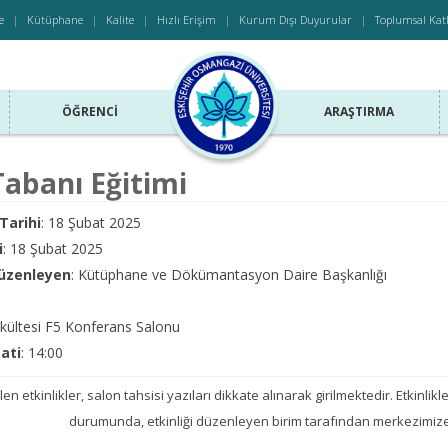
e
Kütüphane
Kalite
Hızlı Erişim
Kurum Dışı Duyurular
Toplumsal Kat
ÖĞRENCI
ARAŞTIRMA
Tabanı Eğitimi
Tarihi
: 18 Şubat 2025
i
: 18 Şubat 2025
Düzenleyen
: Kütüphane ve Dökümantasyon Daire Başkanlığı
akültesi F5 Konferans Salonu
aati
: 14:00
len etkinlikler, salon tahsisi yazıları dikkate alınarak girilmektedir. Etkinlikler
durumunda, etkinliği düzenleyen birim tarafından merkezimize 