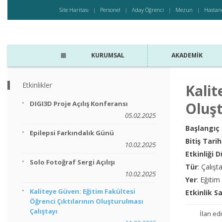
Site Haritası
Personel
Aday Öğrenci
Mezun
Hastan
KURUMSAL
AKADEMIK
Etkinlikler
Kalit
DIGI3D Proje Açılış Konferansı
Oluşt
05.02.2025
Başlangıç 
Epilepsi Farkındalık Günü
Bitiş Tarih
10.02.2025
Etkinliği 
Solo Fotoğraf Sergi Açılışı
Tür
: Çalışt
10.02.2025
Yer
: Eğiti
Kaliteye Güven: Eğitim Fakültesi
Etkinlik S
Öğrenci Çıktılarının Oluşturulması
Çalıştayı
İlan edi