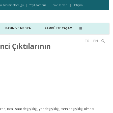
kı Koordinatörlüğü
Yeşil Kampüs
İhale İlanları
İletişim
BASIN VE MEDYA
KAMPÜSTE YAŞAM
TR
EN
ci Çıktılarının
de; iptal, saat değişikliği, yer değişikliği, tarih değişikliği olması