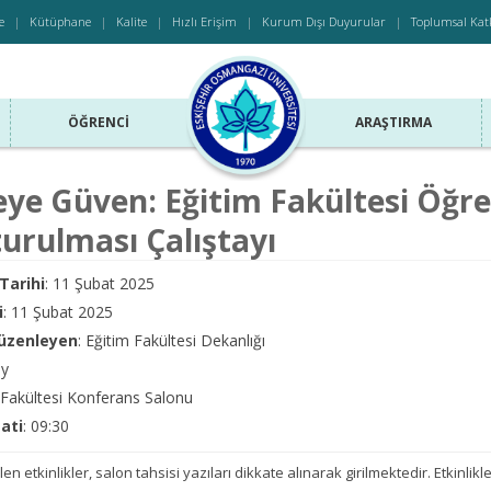
e
Kütüphane
Kalite
Hızlı Erişim
Kurum Dışı Duyurular
Toplumsal Kat
ÖĞRENCI
ARAŞTIRMA
eye Güven: Eğitim Fakültesi Öğren
urulması Çalıştayı
Tarihi
: 11 Şubat 2025
i
: 11 Şubat 2025
Düzenleyen
: Eğitim Fakültesi Dekanlığı
ay
m Fakültesi Konferans Salonu
aati
: 09:30
len etkinlikler, salon tahsisi yazıları dikkate alınarak girilmektedir. Etkinlikler