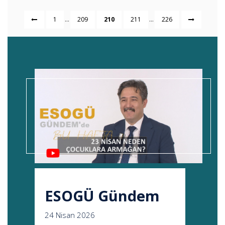
...
...
1
209
210
211
226
ESOGÜ Gündem
24 Nisan 2026