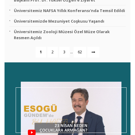
Başkanı Prof. Dr. Yüksel Özgen’e Ziyaret
Üniversitemiz NAFSA Yıllık Konferansı'nda Temsil Edildi
Üniversitemizde Mezuniyet Coşkusu Yaşandı
Üniversitemiz Zooloji Müzesi Özel Müze Olarak
Resmen Açıldı
...
1
2
3
62