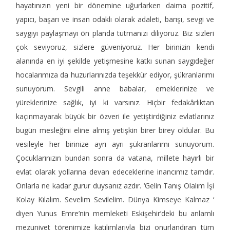
hayatınızın yeni bir dönemine uğurlarken daima pozitif,
yapıcı, başarı ve insan odaklı olarak adaleti, barışı, sevgi ve
saygıyı paylaşmayı ön planda tutmanızı diliyoruz. Biz sizleri
çok seviyoruz, sizlere güveniyoruz. Her birinizin kendi
alanında en iyi şekilde yetişmesine katkı sunan saygıdeğer
hocalarımıza da huzurlarınızda teşekkür ediyor, şükranlarımı
sunuyorum. Sevgili anne babalar, emeklerinize ve
yüreklerinize sağlık, iyi ki varsınız. Hiçbir fedakârlıktan
kaçınmayarak büyük bir özveri ile yetiştirdiğiniz evlatlarınız
bugün mesleğini eline almış yetişkin birer birey oldular. Bu
vesileyle her birinize ayrı ayrı şükranlarımı sunuyorum.
Çocuklarınızın bundan sonra da vatana, millete hayırlı bir
evlat olarak yollarına devan edeceklerine inancımız tamdır.
Onlarla ne kadar gurur duysanız azdır. ‘Gelin Tanış Olalım İşi
Kolay Kılalım. Sevelim Sevilelim. Dünya Kimseye Kalmaz ‘
diyen Yunus Emre’nin memleketi Eskişehir’deki bu anlamlı
mezuniyet törenimize katılımlarıyla bizi onurlandıran tüm