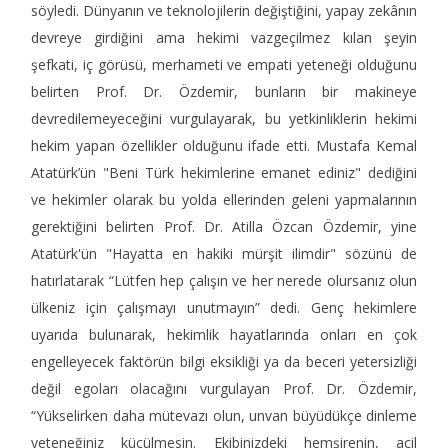
söyledi. Dünyanın ve teknolojilerin değiştiğini, yapay zekânın
devreye girdiğini ama hekimi vazgeçilmez kılan şeyin
şefkati, iç görüsü, merhameti ve empati yeteneği olduğunu
belirten Prof. Dr. Özdemir, bunların bir makineye
devredilemeyeceğini vurgulayarak, bu yetkinliklerin hekimi
hekim yapan özellikler olduğunu ifade etti. Mustafa Kemal
Atatürk’ün "Beni Türk hekimlerine emanet ediniz" dediğini
ve hekimler olarak bu yolda ellerinden geleni yapmalarının
gerektiğini belirten Prof. Dr. Atilla Özcan Özdemir, yine
Atatürk'ün "Hayatta en hakiki mürşit ilimdir" sözünü de
hatırlatarak “Lütfen hep çalışın ve her nerede olursanız olun
ülkeniz için çalışmayı unutmayın” dedi. Genç hekimlere
uyarıda bulunarak, hekimlik hayatlarında onları en çok
engelleyecek faktörün bilgi eksikliği ya da beceri yetersizliği
değil egoları olacağını vurgulayan Prof. Dr. Özdemir,
“Yükselirken daha mütevazı olun, unvan büyüdükçe dinleme
yeteneğiniz küçülmesin. Ekibinizdeki hemşirenin, acil