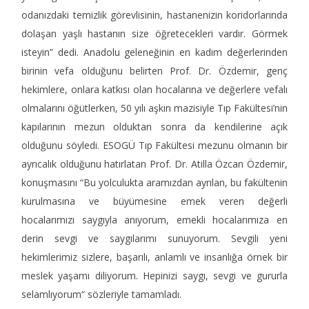
odanızdaki temizlik görevlisinin, hastanenizin koridorlarında
dolaşan yaşlı hastanın size öğretecekleri vardır. Görmek
isteyin” dedi. Anadolu geleneğinin en kadim değerlerinden
birinin vefa olduğunu belirten Prof. Dr. Özdemir, genç
hekimlere, onlara katkısı olan hocalarına ve değerlere vefalı
olmalarını öğütlerken, 50 yılı aşkın mazisiyle Tıp Fakültesi’nin
kapılarının mezun olduktan sonra da kendilerine açık
olduğunu söyledi. ESOGÜ Tıp Fakültesi mezunu olmanın bir
ayrıcalık olduğunu hatırlatan Prof. Dr. Atilla Özcan Özdemir,
konuşmasını “Bu yolculukta aramızdan ayrılan, bu fakültenin
kurulmasına ve büyümesine emek veren değerli
hocalarımızı saygıyla anıyorum, emekli hocalarımıza en
derin sevgi ve saygılarımı sunuyorum. Sevgili yeni
hekimlerimiz sizlere, başarılı, anlamlı ve insanlığa örnek bir
meslek yaşamı diliyorum. Hepinizi saygı, sevgi ve gururla
selamlıyorum“ sözleriyle tamamladı.