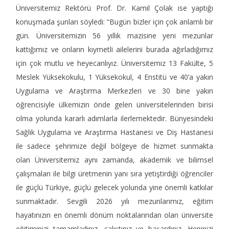
Üniversitemiz Rektörü Prof. Dr. Kamil Çolak ise yaptığı
konuşmada şunları söyledi: “Bugün bizler için çok anlamlı bir
gün. Üniversitemizin 56 yıllık mazisine yeni mezunlar
kattığımız ve onların kıymetli ailelerini burada ağırladığımız
için çok mutlu ve heyecanlıyız. Üniversitemiz 13 Fakülte, 5
Meslek Yüksekokulu, 1 Yüksekokul, 4 Enstitü ve 40’a yakın
Uygulama ve Araştırma Merkezleri ve 30 bine yakın
öğrencisiyle ülkemizin önde gelen üniversitelerinden birisi
olma yolunda kararlı adımlarla ilerlemektedir. Bünyesindeki
Sağlık Uygulama ve Araştırma Hastanesi ve Diş Hastanesi
ile sadece şehrimize değil bölgeye de hizmet sunmakta
olan Üniversitemiz aynı zamanda, akademik ve bilimsel
çalışmaları ile bilgi üretmenin yanı sıra yetiştirdiği öğrenciler
ile güçlü Türkiye, güçlü gelecek yolunda yine önemli katkılar
sunmaktadır. Sevgili 2026 yılı mezunlarımız, eğitim
hayatınızın en önemli dönüm noktalarından olan üniversite
eğitiminizi tamamladınız, çalıştınız ve başardınız. Hepinizi