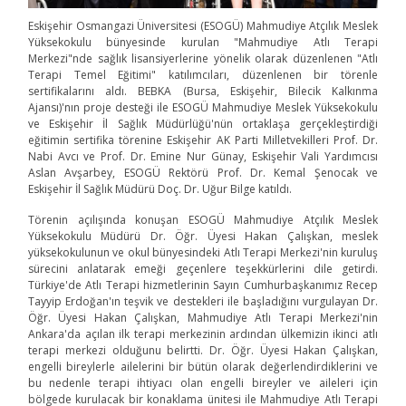
Eskişehir Osmangazi Üniversitesi (ESOGÜ) Mahmudiye Atçılık Meslek
Yüksekokulu bünyesinde kurulan "Mahmudiye Atlı Terapi
Merkezi"nde sağlık lisansiyerlerine yönelik olarak düzenlenen "Atlı
Terapi Temel Eğitimi" katılımcıları, düzenlenen bir törenle
sertifikalarını aldı. BEBKA (Bursa, Eskişehir, Bilecik Kalkınma
Ajansı)'nın proje desteği ile ESOGÜ Mahmudiye Meslek Yüksekokulu
ve Eskişehir İl Sağlık Müdürlüğü'nün ortaklaşa gerçekleştirdiği
eğitimin sertifika törenine Eskişehir AK Parti Milletvekilleri Prof. Dr.
Nabi Avcı ve Prof. Dr. Emine Nur Günay, Eskişehir Vali Yardımcısı
Aslan Avşarbey, ESOGÜ Rektörü Prof. Dr. Kemal Şenocak ve
Eskişehir İl Sağlık Müdürü Doç. Dr. Uğur Bilge katıldı.
Törenin açılışında konuşan ESOGÜ Mahmudiye Atçılık Meslek
Yüksekokulu Müdürü Dr. Öğr. Üyesi Hakan Çalışkan, meslek
yüksekokulunun ve okul bünyesindeki Atlı Terapi Merkezi'nin kuruluş
sürecini anlatarak emeği geçenlere teşekkürlerini dile getirdi.
Türkiye'de Atlı Terapi hizmetlerinin Sayın Cumhurbaşkanımız Recep
Tayyip Erdoğan'ın teşvik ve destekleri ile başladığını vurgulayan Dr.
Öğr. Üyesi Hakan Çalışkan, Mahmudiye Atlı Terapi Merkezi'nin
Ankara'da açılan ilk terapi merkezinin ardından ülkemizin ikinci atlı
terapi merkezi olduğunu belirtti. Dr. Öğr. Üyesi Hakan Çalışkan,
engelli bireylerle ailelerini bir bütün olarak değerlendirdiklerini ve
bu nedenle terapi ihtiyacı olan engelli bireyler ve aileleri için
bölgede kurulacak bir konaklama ünitesi ile Mahmudiye Atlı Terapi