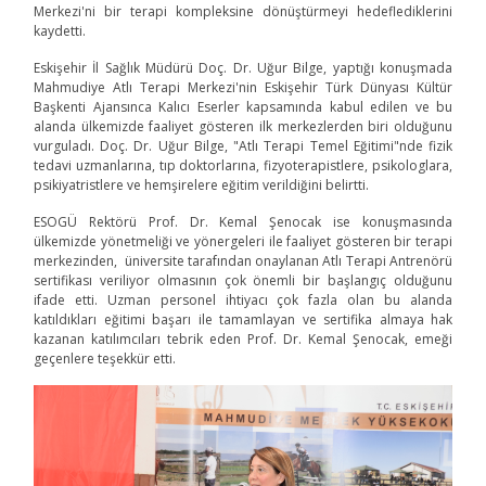
Merkezi'ni bir terapi kompleksine dönüştürmeyi hedeflediklerini
kaydetti.
Eskişehir İl Sağlık Müdürü Doç. Dr. Uğur Bilge, yaptığı konuşmada
Mahmudiye Atlı Terapi Merkezi'nin Eskişehir Türk Dünyası Kültür
Başkenti Ajansınca Kalıcı Eserler kapsamında kabul edilen ve bu
alanda ülkemizde faaliyet gösteren ilk merkezlerden biri olduğunu
vurguladı. Doç. Dr. Uğur Bilge, "Atlı Terapi Temel Eğitimi"nde fizik
tedavi uzmanlarına, tıp doktorlarına, fizyoterapistlere, psikologlara,
psikiyatristlere ve hemşirelere eğitim verildiğini belirtti.
ESOGÜ Rektörü Prof. Dr. Kemal Şenocak ise konuşmasında
ülkemizde yönetmeliği ve yönergeleri ile faaliyet gösteren bir terapi
merkezinden, üniversite tarafından onaylanan Atlı Terapi Antrenörü
sertifikası veriliyor olmasının çok önemli bir başlangıç olduğunu
ifade etti. Uzman personel ihtiyacı çok fazla olan bu alanda
katıldıkları eğitimi başarı ile tamamlayan ve sertifika almaya hak
kazanan katılımcıları tebrik eden Prof. Dr. Kemal Şenocak, emeği
geçenlere teşekkür etti.