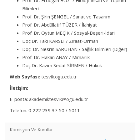
Prof. Dr. Erdoğan BOZ / Filoloji-İnsan ve Toplum
Bilimleri
Prof. Dr. Şirin ŞENGEL / Sanat ve Tasarım
Prof. Dr. Abdüllatif TÜZER / İlahiyat
Prof. Dr. Oytun MEÇİK / Sosyal-Beşeri-İdari
Doç.Dr. Taki KARSLI / Ziraat-Orman
Doç. Dr. Nesrin SARUHAN / Sağlık Bilimleri (Diğer)
Prof. Dr. Hakan ANAY / Mimarlık
Doç.Dr. Kazım Sedat SİRMEN / Hukuk
Web Sayfası:
tesvik.ogu.edu.tr
İletişim:
E-posta:
akademiktesvik@ogu.edu.tr
Telefon: 0 222 239 37 50 / 5011
Komisyon Ve Kurullar