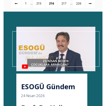
...
...
1
215
216
217
226
ESOGÜ Gündem
24 Nisan 2026