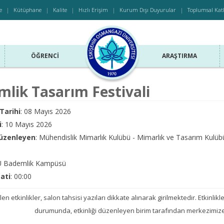
e
Kütüphane
Kalite
Hızlı Erişim
Kurum Dışı Duyurular
Toplumsal Kat
ÖĞRENCI
ARAŞTIRMA
lik Tasarım Festivali
Tarihi
: 08 Mayıs 2026
i
: 10 Mayıs 2026
Düzenleyen
: Mühendislik Mimarlık Kulübü - Mimarlık ve Tasarım Kulüb
Ü Bademlik Kampüsü
aati
: 00:00
len etkinlikler, salon tahsisi yazıları dikkate alınarak girilmektedir. Etkinlikler
durumunda, etkinliği düzenleyen birim tarafından merkezimize 