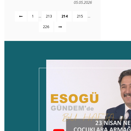
05.05.2026
...
...
1
213
214
215
226