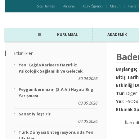
Site Haritası
Personel
Aday Öğrenci
Mezun
Hastan
KURUMSAL
AKADEMIK
Etkinlikler
Badem
Yeni Çağda Kariyere Hazırlık:
Başlangıç 
Psikolojik Sağlamlık Ve Gelecek
Bitiş Tarih
30.04.2026
Etkinliği 
Peygamberimizin (s.a.v.) Hayatı Bilgi
Tür
: Diğer
Yarışması
Yer
: ESOG
03.05.2026
Etkinlik S
Sanat İyileştirir
04.05.2026
İlan edi
Türk Dünyası Entegrasyonunda Yeni
Ufuklar