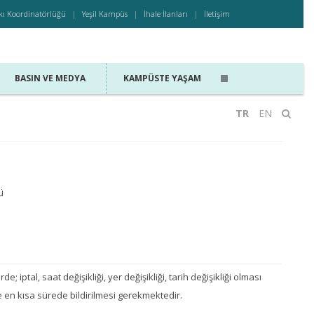
kı Koordinatörlüğü
Yeşil Kampüs
İhale İlanları
İletişim
BASIN VE MEDYA
KAMPÜSTE YAŞAM
TR
EN
ü
de; iptal, saat değişikliği, yer değişikliği, tarih değişikliği olması
en kısa sürede bildirilmesi gerekmektedir.