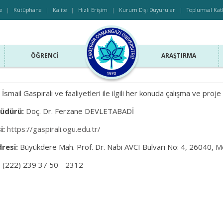
e
Kütüphane
Kalite
Hızlı Erişim
Kurum Dışı Duyurular
Toplumsal Kat
ÖĞRENCI
ARAŞTIRMA
İsmail Gaspıralı ve faaliyetleri ile ilgili her konuda çalışma ve proj
üdürü:
Doç. Dr. Ferzane DEVLETABADİ
i:
https://gaspirali.ogu.edu.tr/
dresi:
Büyükdere Mah. Prof. Dr. Nabi AVCI Bulvarı No: 4, 26040, M
 (222) 239 37 50 - 2312