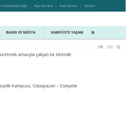
kı Koordinatörlüğü
Yeşil Kampüs
İhale İlanları
İletişim
BASIN VE MEDYA
KAMPÜSTE YAŞAM
TR
EN
e üretmek amacıyla çalışan bir birimdir.
eşelik Kampüsü, Odunpazarı – Eskişehir