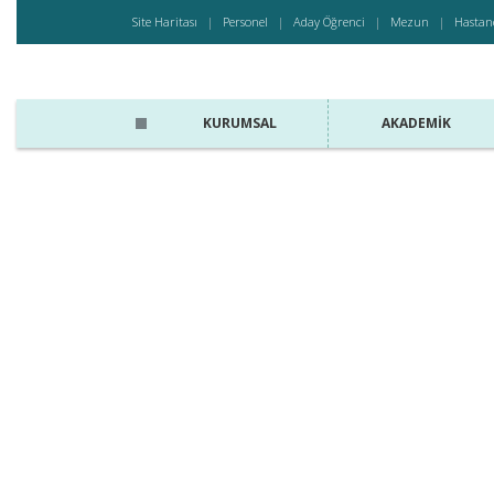
Site Haritası
Personel
Aday Öğrenci
Mezun
Hastan
KURUMSAL
AKADEMIK