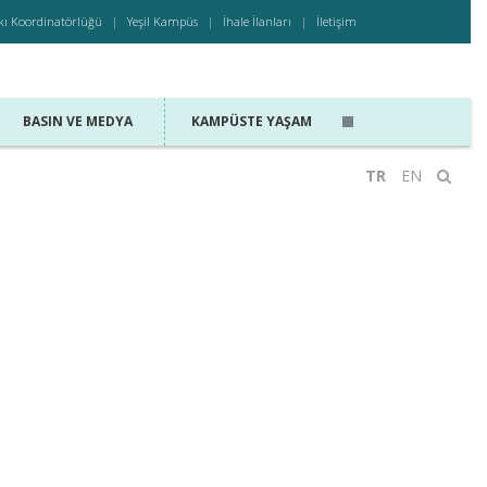
kı Koordinatörlüğü
Yeşil Kampüs
İhale İlanları
İletişim
BASIN VE MEDYA
KAMPÜSTE YAŞAM
TR
EN