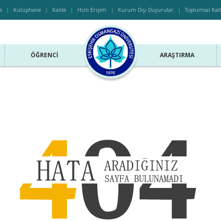
e
Kütüphane
Kalite
Hızlı Erişim
Kurum Dışı Duyurular
Toplumsal Kat
ÖĞRENCI
ARAŞTIRMA