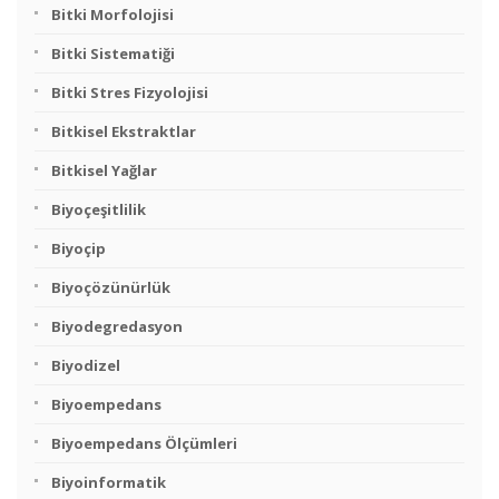
Bitki Morfolojisi
Bitki Sistematiği
Bitki Stres Fizyolojisi
Bitkisel Ekstraktlar
Bitkisel Yağlar
Biyoçeşitlilik
Biyoçip
Biyoçözünürlük
Biyodegredasyon
Biyodizel
Biyoempedans
Biyoempedans Ölçümleri
Biyoinformatik