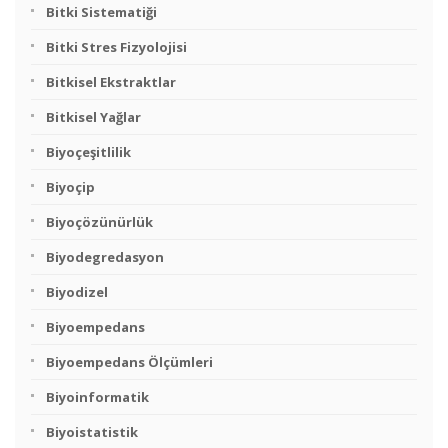
Bitki Sistematiği
Bitki Stres Fizyolojisi
Bitkisel Ekstraktlar
Bitkisel Yağlar
Biyoçeşitlilik
Biyoçip
Biyoçözünürlük
Biyodegredasyon
Biyodizel
Biyoempedans
Biyoempedans Ölçümleri
Biyoinformatik
Biyoistatistik