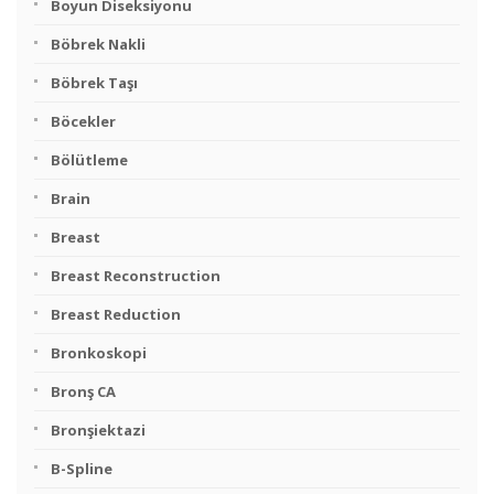
Boyun Diseksiyonu
Böbrek Nakli
Böbrek Taşı
Böcekler
Bölütleme
Brain
Breast
Breast Reconstruction
Breast Reduction
Bronkoskopi
Bronş CA
Bronşiektazi
B-Spline