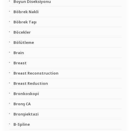
Boyun Diseksiyonu
Böbrek Nakli
Böbrek Taşı
Böcekler
Bölütleme
Brain
Breast
Breast Reconstruction
Breast Reduction
Bronkoskopi
Bronş CA
Bronşiektazi
B-Spline