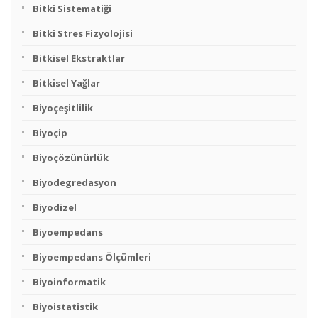
Bitki Sistematiği
Bitki Stres Fizyolojisi
Bitkisel Ekstraktlar
Bitkisel Yağlar
Biyoçeşitlilik
Biyoçip
Biyoçözünürlük
Biyodegredasyon
Biyodizel
Biyoempedans
Biyoempedans Ölçümleri
Biyoinformatik
Biyoistatistik