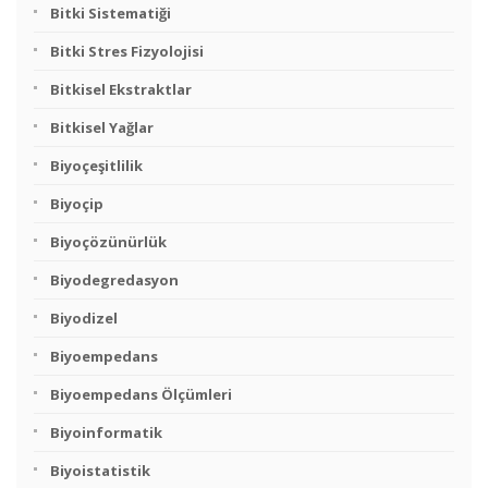
Bitki Sistematiği
Bitki Stres Fizyolojisi
Bitkisel Ekstraktlar
Bitkisel Yağlar
Biyoçeşitlilik
Biyoçip
Biyoçözünürlük
Biyodegredasyon
Biyodizel
Biyoempedans
Biyoempedans Ölçümleri
Biyoinformatik
Biyoistatistik