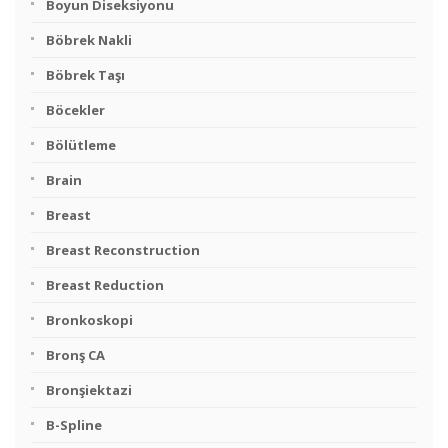
Boyun Diseksiyonu
Böbrek Nakli
Böbrek Taşı
Böcekler
Bölütleme
Brain
Breast
Breast Reconstruction
Breast Reduction
Bronkoskopi
Bronş CA
Bronşiektazi
B-Spline