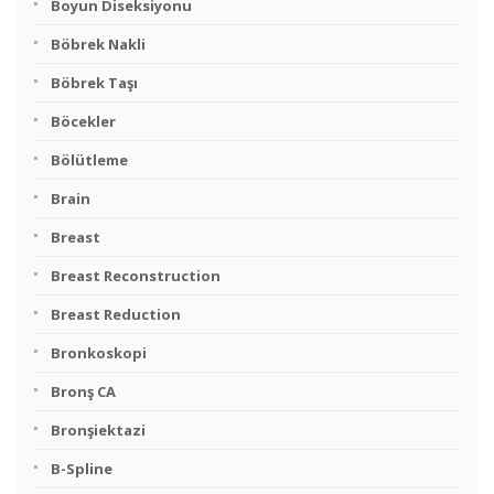
Boyun Diseksiyonu
Böbrek Nakli
Böbrek Taşı
Böcekler
Bölütleme
Brain
Breast
Breast Reconstruction
Breast Reduction
Bronkoskopi
Bronş CA
Bronşiektazi
B-Spline