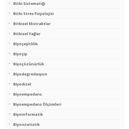
Bitki Sistematiği
Bitki Stres Fizyolojisi
Bitkisel Ekstraktlar
Bitkisel Yağlar
Biyoçeşitlilik
Biyoçip
Biyoçözünürlük
Biyodegredasyon
Biyodizel
Biyoempedans
Biyoempedans Ölçümleri
Biyoinformatik
Biyoistatistik