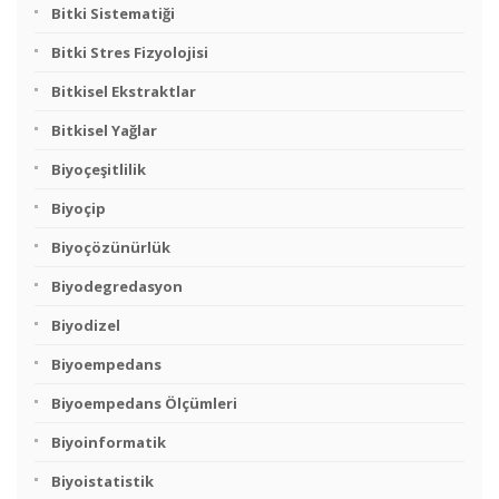
Bitki Sistematiği
Bitki Stres Fizyolojisi
Bitkisel Ekstraktlar
Bitkisel Yağlar
Biyoçeşitlilik
Biyoçip
Biyoçözünürlük
Biyodegredasyon
Biyodizel
Biyoempedans
Biyoempedans Ölçümleri
Biyoinformatik
Biyoistatistik