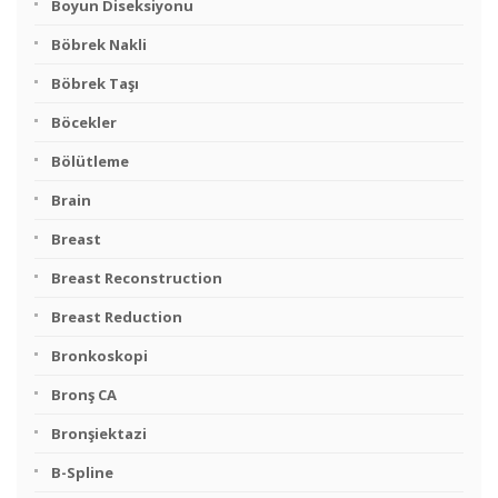
Boyun Diseksiyonu
Böbrek Nakli
Böbrek Taşı
Böcekler
Bölütleme
Brain
Breast
Breast Reconstruction
Breast Reduction
Bronkoskopi
Bronş CA
Bronşiektazi
B-Spline