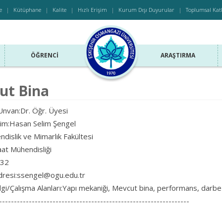
e
Kütüphane
Kalite
Hızlı Erişim
Kurum Dışı Duyurular
Toplumsal Kat
ÖĞRENCI
ARAŞTIRMA
ut Bina
nvan:Dr. Öğr. Üyesi
sim:Hasan Selim Şengel
dislik ve Mimarlık Fakültesi
aat Mühendisliği
232
dresi:ssengel@ogu.edu.tr
lgi/Çalışma Alanları:Yapı mekaniği, Mevcut bina, performans, darbe
----------------------------------------------------------------