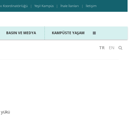
kı Koordinatörlüğü
Yeşil Kampüs
İhale İlanları
İletişim
BASIN VE MEDYA
KAMPÜSTE YAŞAM
TR
EN
 yükü