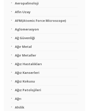
Aeropalinoloji
Afin Uzay
AFM(Atomic Force Microscope)
Aglomerasyon
Ağ Güvenliği
Ağır Metal
Ağır Metaller
Ağız Hastalıkları
Ağız Kanserleri
Ağız Kokusu
Ağız Patolojileri
Ağrı
Ahilik