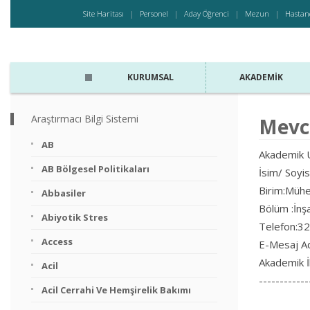
Site Haritası
Personel
Aday Öğrenci
Mezun
Hastan
KURUMSAL
AKADEMIK
Araştırmacı Bilgi Sistemi
Mevc
AB
Akademik U
AB Bölgesel Politikaları
İsim/ Soyi
Birim:Mühen
Abbasiler
Bölüm :İnş
Abiyotik Stres
Telefon:3
Access
E-Mesaj A
Akademik İ
Acil
------------
Acil Cerrahi Ve Hemşirelik Bakımı