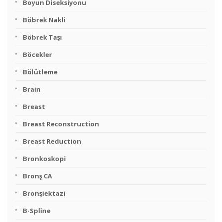
Boyun Diseksiyonu
Böbrek Nakli
Böbrek Taşı
Böcekler
Bölütleme
Brain
Breast
Breast Reconstruction
Breast Reduction
Bronkoskopi
Bronş CA
Bronşiektazi
B-Spline