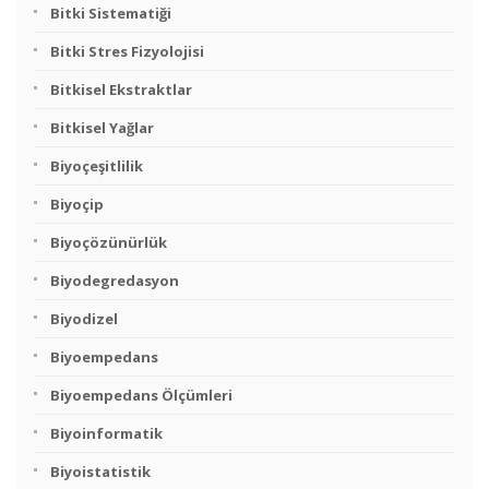
Bitki Sistematiği
Bitki Stres Fizyolojisi
Bitkisel Ekstraktlar
Bitkisel Yağlar
Biyoçeşitlilik
Biyoçip
Biyoçözünürlük
Biyodegredasyon
Biyodizel
Biyoempedans
Biyoempedans Ölçümleri
Biyoinformatik
Biyoistatistik