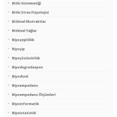
Bitki Sistematiği
Bitki Stres Fizyolojisi
Bitkisel Ekstraktlar
Bitkisel Yağlar
Biyoçeşitlilik
Biyoçip
Biyoçözünürlük
Biyodegredasyon
Biyodizel
Biyoempedans
Biyoempedans Ölçümleri
Biyoinformatik
Biyoistatistik