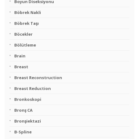
Boyun Diseksiyonu
Böbrek Nakli
Böbrek Taşı
Böcekler
Bölütleme
Brain
Breast
Breast Reconstruction
Breast Reduction
Bronkoskopi
Bronş CA
Bronşiektazi
B-Spline