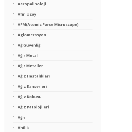
Aeropalinoloji
Afin Uzay
AFM(Atomic Force Microscope)
Aglomerasyon
Ağ Güvenliği
Ağır Metal
Ağır Metaller
Ağız Hastalıkları
Ağız Kanserleri
Ağız Kokusu
Ağız Patolojileri
Ağrı
Ahilik