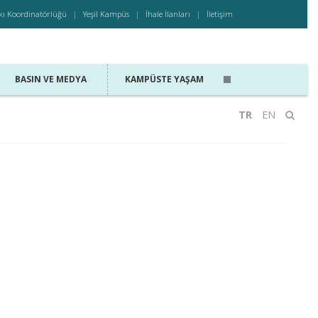
kı Koordinatörlüğü
Yeşil Kampüs
İhale İlanları
İletişim
BASIN VE MEDYA
KAMPÜSTE YAŞAM
TR
EN