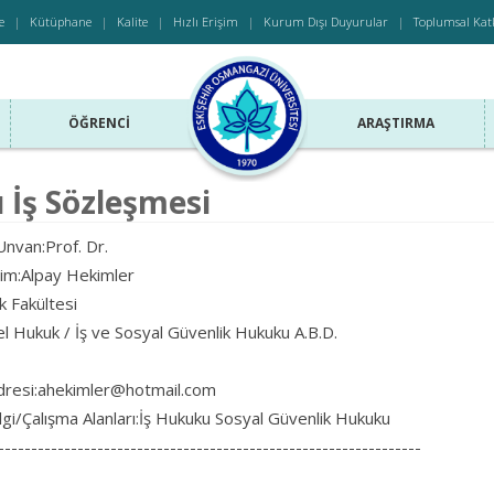
e
Kütüphane
Kalite
Hızlı Erişim
Kurum Dışı Duyurular
Toplumsal Kat
ÖĞRENCI
ARAŞTIRMA
 İş Sözleşmesi
nvan:Prof. Dr.
sim:Alpay Hekimler
k Fakültesi
l Hukuk / İş ve Sosyal Güvenlik Hukuku A.B.D.
dresi:ahekimler@hotmail.com
lgi/Çalışma Alanları:İş Hukuku Sosyal Güvenlik Hukuku
----------------------------------------------------------------