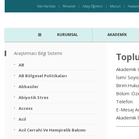
Site Haritası
Personel
Aday Öğrenci
Mezun
Hastan
KURUMSAL
AKADEMIK
Araştırmacı Bilgi Sistemi
Toplu
AB
Akademik U
AB Bölgesel Politikaları
İsim/ Soyi
Birim:Huku
Abbasiler
Bölüm :Öze
Abiyotik Stres
Telefon:
Access
E-Mesaj A
Akademik İ
Acil
------------
Acil Cerrahi Ve Hemşirelik Bakımı