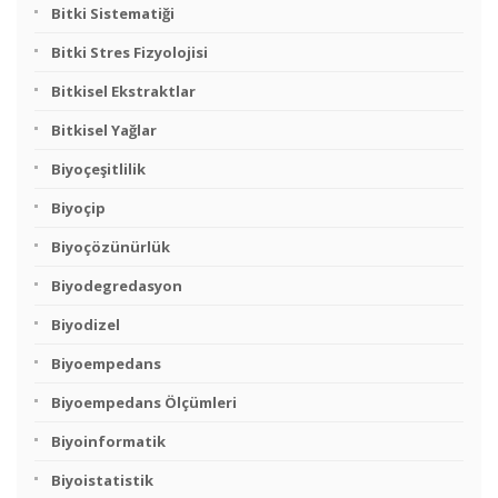
Bitki Sistematiği
Bitki Stres Fizyolojisi
Bitkisel Ekstraktlar
Bitkisel Yağlar
Biyoçeşitlilik
Biyoçip
Biyoçözünürlük
Biyodegredasyon
Biyodizel
Biyoempedans
Biyoempedans Ölçümleri
Biyoinformatik
Biyoistatistik