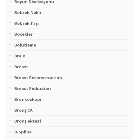
Boyun Diseksiyonu
Böbrek Nakli
Böbrek Taşı
Böcekler
Bölütleme
Brain
Breast
Breast Reconstruction
Breast Reduction
Bronkoskopi
Bronş CA
Bronşiektazi
B-Spline