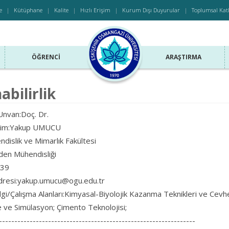
e
Kütüphane
Kalite
Hızlı Erişim
Kurum Dışı Duyurular
Toplumsal Kat
ÖĞRENCI
ARAŞTIRMA
abilirlik
nvan:Doç. Dr.
isim:Yakup UMUCU
dislik ve Mimarlık Fakültesi
en Mühendisliği
439
dresi:yakup.umucu@ogu.edu.tr
lgi/Çalışma Alanları:Kimyasal-Biyolojik Kazanma Teknikleri ve Ce
ve Simülasyon; Çimento Teknolojisi;
----------------------------------------------------------------