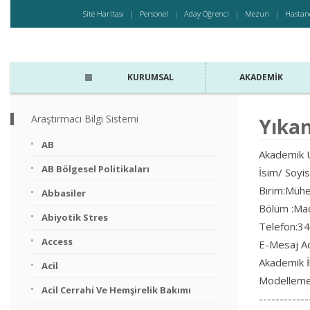
Site Haritası
Personel
Aday Öğrenci
Mezun
Hastan
KURUMSAL
AKADEMIK
Araştırmacı Bilgi Sistemi
Yıkan
AB
Akademik U
AB Bölgesel Politikaları
İsim/ Soy
Birim:Mühen
Abbasiler
Bölüm :Mad
Abiyotik Stres
Telefon:3
Access
E-Mesaj A
Akademik İ
Acil
Modelleme 
Acil Cerrahi Ve Hemşirelik Bakımı
------------