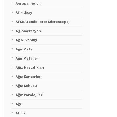
Aeropalinoloji
Afin Uzay
AFM(Atomic Force Microscope)
Aglomerasyon
Ağ Güvenliği
Ağır Metal
Ağır Metaller
Ağız Hastalıkları
Ağız Kanserleri
Ağız Kokusu
Ağız Patolojileri
Ağrı
Ahilik