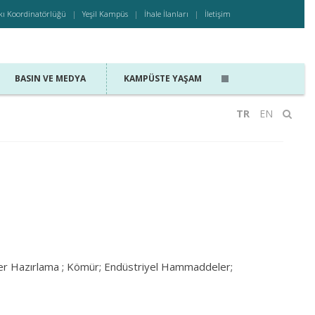
kı Koordinatörlüğü
Yeşil Kampüs
İhale İlanları
İletişim
BASIN VE MEDYA
KAMPÜSTE YAŞAM
TR
EN
vher Hazırlama ; Kömür; Endüstriyel Hammaddeler;