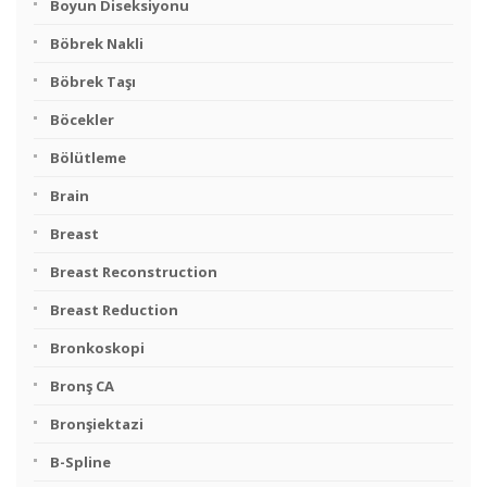
Boyun Diseksiyonu
Böbrek Nakli
Böbrek Taşı
Böcekler
Bölütleme
Brain
Breast
Breast Reconstruction
Breast Reduction
Bronkoskopi
Bronş CA
Bronşiektazi
B-Spline