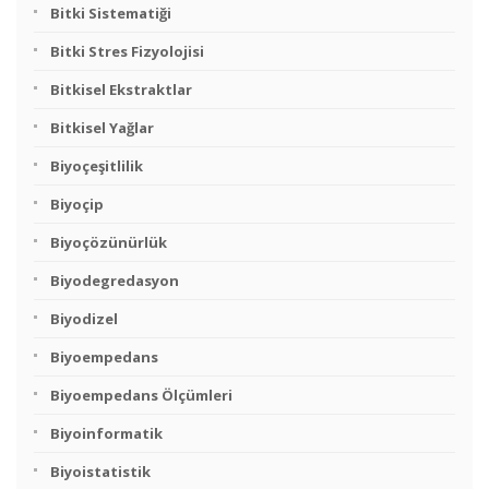
Bitki Sistematiği
Bitki Stres Fizyolojisi
Bitkisel Ekstraktlar
Bitkisel Yağlar
Biyoçeşitlilik
Biyoçip
Biyoçözünürlük
Biyodegredasyon
Biyodizel
Biyoempedans
Biyoempedans Ölçümleri
Biyoinformatik
Biyoistatistik