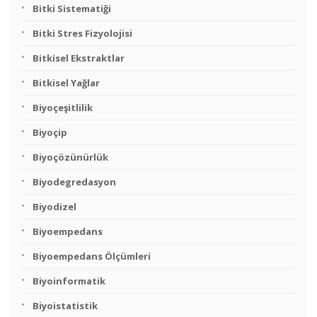
Bitki Sistematiği
Bitki Stres Fizyolojisi
Bitkisel Ekstraktlar
Bitkisel Yağlar
Biyoçeşitlilik
Biyoçip
Biyoçözünürlük
Biyodegredasyon
Biyodizel
Biyoempedans
Biyoempedans Ölçümleri
Biyoinformatik
Biyoistatistik