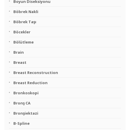
Boyun Diseksiyonu
Böbrek Nakli
Böbrek Taşı
Böcekler
Bölütleme
Brain
Breast
Breast Reconstruction
Breast Reduction
Bronkoskopi
Bronş CA
Bronşiektazi
B-Spline